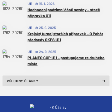
U11
-
čt 15. 1. 2026
Hodnocení podzimní části sezóny – starší
přípravka U11
U11
-
čt 25. 9. 2025
Krajský turnaj starších přípravek – O Pohár
předsedy SKFS U11
U11
-
st 24. 9. 2025
PLANEO CUP U11 – postupujeme ze druhého
místa
VŠECHNY ČLÁNKY