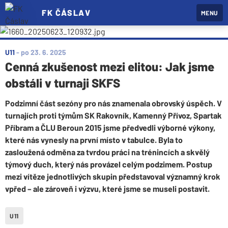
FK ČÁSLAV
MENU
U11
-
po 23. 6. 2025
Cenná zkušenost mezi elitou: Jak jsme
obstáli v turnaji SKFS
Podzimní část sezóny pro nás znamenala obrovský úspěch. V
turnajích proti týmům SK Rakovník, Kamenný Přívoz, Spartak
Příbram a ČLU Beroun 2015 jsme předvedli výborné výkony,
které nás vynesly na první místo v tabulce. Byla to
zasloužená odměna za tvrdou práci na trénincích a skvělý
týmový duch, který nás provázel celým podzimem. Postup
mezi vítěze jednotlivých skupin představoval významný krok
vpřed – ale zároveň i výzvu, které jsme se museli postavit.
U11