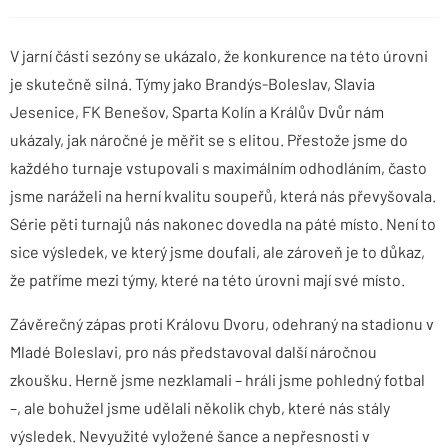
V jarní části sezóny se ukázalo, že konkurence na této úrovni
je skutečně silná. Týmy jako Brandýs-Boleslav, Slavia
Jesenice, FK Benešov, Sparta Kolín a Králův Dvůr nám
ukázaly, jak náročné je měřit se s elitou. Přestože jsme do
každého turnaje vstupovali s maximálním odhodláním, často
jsme naráželi na herní kvalitu soupeřů, která nás převyšovala.
Série pěti turnajů nás nakonec dovedla na páté místo. Není to
sice výsledek, ve který jsme doufali, ale zároveň je to důkaz,
že patříme mezi týmy, které na této úrovni mají své místo.
Závěrečný zápas proti Královu Dvoru, odehraný na stadionu v
Mladé Boleslavi, pro nás představoval další náročnou
zkoušku. Herně jsme nezklamali – hráli jsme pohledný fotbal
–, ale bohužel jsme udělali několik chyb, které nás stály
výsledek. Nevyužité vyložené šance a nepřesnosti v