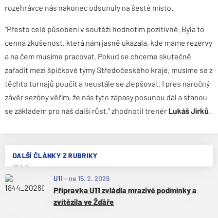
rozehrávce nás nakonec odsunuly na šesté místo.
"Přesto celé působení v soutěži hodnotím pozitivně. Byla to
cenná zkušenost, která nám jasně ukázala, kde máme rezervy
a na čem musíme pracovat. Pokud se chceme skutečně
zařadit mezi špičkové týmy Středočeského kraje, musíme se z
těchto turnajů poučit a neustále se zlepšovat. I přes náročný
závěr sezóny věřím, že nás tyto zápasy posunou dál a stanou
se základem pro náš další růst," zhodnotil trenér
Lukáš Jirků
.
DALŠÍ ČLÁNKY Z RUBRIKY
U11
-
ne 15. 2. 2026
Přípravka U11 zvládla mrazivé podmínky a
zvítězila ve Žďáře