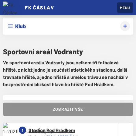
FK ČÁSLAV
MENU
Klub
Sportovní areál Vodranty
Ve sportovní areálu Vodranty jsou celkem tři fotbalová
hřiště, z nichž jedno je součástí atletického stadionu, další
travnaté hřiště, a jedno hřiště s umělou trávou se nachází v
bezprostřední blízkost hlavního hřiště Pod Hrádkem.
1
2
3
ZOBRAZIT VŠE
Stadion Pod Hrádkem
1