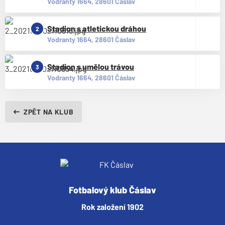
Vodranty 1664, 28601 Čáslav
Stadion s atletickou dráhou
2
Vodranty 1664, 28601 Čáslav
Stadion s umělou trávou
3
Vodranty 1664, 28601 Čáslav
ZPĚT NA KLUB
Fotbalový klub Čáslav
Rok založení 1902