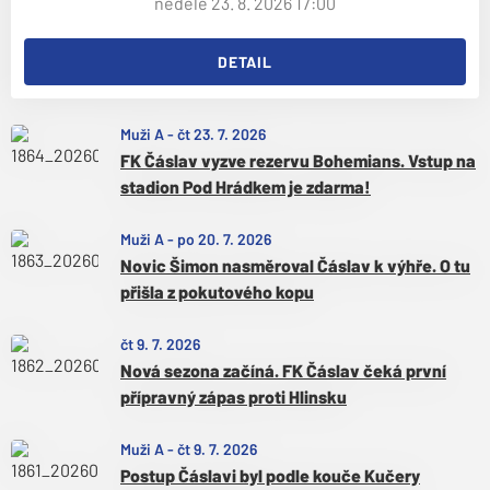
neděle 23. 8. 2026 17:00
DETAIL
Muži A
-
čt 23. 7. 2026
FK Čáslav vyzve rezervu Bohemians. Vstup na
stadion Pod Hrádkem je zdarma!
Muži A
-
po 20. 7. 2026
Novic Šimon nasměroval Čáslav k výhře. O tu
přišla z pokutového kopu
čt 9. 7. 2026
Nová sezona začíná. FK Čáslav čeká první
přípravný zápas proti Hlinsku
Muži A
-
čt 9. 7. 2026
Postup Čáslavi byl podle kouče Kučery