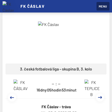
FK ČÁSLAV
MENU
03
03
/
Muži A
po 27. 7. 2026
Čáslav
podlehla
těsně
rezervě
Klokanů,
3. česká fotbalová liga – skupina B,
3. kolo
již ve
středu
– : –
přivítá
dny
hodin
minut
Benešov
Předchozí
Další
FK Čáslav - tráva