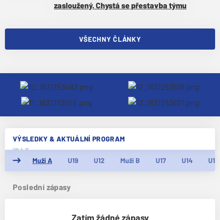
zasloužený. Chystá se přestavba týmu
VŠECHNY ČLÁNKY
VÝSLEDKY & AKTUÁLNÍ PROGRAM
Muži A
U19
U12
Muži B
U17
U14
U13
Poslední zápasy
Zatím žádné zápasy