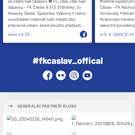
ve Žďáře nad Sázavou ⚽️ FC Žďas Žďár nad
Miletíně úspěšnými výs
Sázavou – FK Čáslav 9:5 (3:3) Branky: 2x
Čáslav – FK Náchod 6:1 Branky: 2x
Vosecký, Bareš, Špatenka, Výborný V rámci
Hortenský, Pekhart, V
soustředění odehráli naši mladší žáci
Hodnocení trenéra: „Soustředění js
přípravné utkání, které sloužilo především
zakončili poveden
k dalšímu seznamování s fotbalem 8+1. Tým
jsme trestat chyby
dnes v 8:33
st 5. 8. 2026 12:24
se postupně adaptuje na větší hřiště
napadání a přidali 
vápno–vápno, velké branky i herní čas 2×45
branek po dobře vy
minut, což přináší nové herní i kondiční
protiútocích. Je to 
nároky. 🗣 Hodnocení trenéra: Do zápasu
naše sebevědomí. 
#fkcaslav_offical
jsme vstoupili velmi dobře a díky
nohama na zemi a v
proměňování vytvořených šancí jsme se
ještě spousta práce.“ U14 FK Čáslav
drželi ve hře až do stavu 5:5. V závěrečné
Náchod 3:3 Branky: Vorlíček, Spáčil, Černý.
Facebook
Flickr
Instagram
YouTube
části se ale začala naplno projevovat únava
🗣️ Hodnocení trenéra: „Ve velké
úzkého kádru hráčů, který dorazil na
jsme prvních dvace
soustředění, čehož domácí dokázali využít
své kůži a prohráva
a odskočili na konečných 9:5.
jako by probudil až 
jsme se postupně d
GENERÁLNÍ PARTNEŘI KLUBU
který nabídl spoust
obou stranách a na
zaslouženou remízu