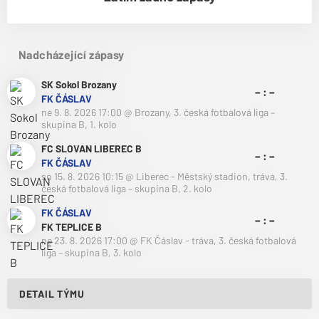
Nadcházející zápasy
SK Sokol Brozany
– : –
FK ČÁSLAV
ne 9. 8. 2026 17:00
@
Brozany
,
3. česká fotbalová liga –
skupina B, 1. kolo
FC SLOVAN LIBEREC B
– : –
FK ČÁSLAV
so 15. 8. 2026 10:15
@
Liberec - Městský stadion, tráva
,
3.
česká fotbalová liga – skupina B, 2. kolo
FK ČÁSLAV
– : –
FK TEPLICE B
ne 23. 8. 2026 17:00
@
FK Čáslav - tráva
,
3. česká fotbalová
liga – skupina B, 3. kolo
DETAIL TÝMU