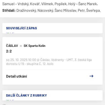
Samuel – Vrdský, Kovář, Vilímek, Popílek, Holý – Šanc Marek
.
Střídali:
Dražinovský, Nácovský, Šanc Miloslav, Petr, Šveřepa.
SOUVISEJÍCÍ ZÁPAS
ČÁSLAV
SK Sparta Kolín
2:2
so 25. 10. 2025 10:00
@
Čáslav, Vodranty - UMT
,
3. česká liga
dorostu U 19 – skupina C, 12. kolo
Detail utkání
DALŠÍ ČLÁNKY Z RUBRIKY