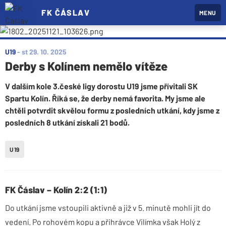
FK ČÁSLAV
MENU
U19
-
st 29. 10. 2025
Derby s Kolínem nemělo vítěze
V dalším kole 3.české ligy dorostu U19 jsme přívitali SK
Spartu Kolín. Říká se, že derby nemá favorita. My jsme ale
chtěli potvrdit skvělou formu z posledních utkání, kdy jsme z
posledních 8 utkání získali 21 bodů.
U19
FK Čáslav – Kolín 2:2 (1:1)
Do utkání jsme vstoupili aktivně a již v 5. minutě mohli jít do
vedení. Po rohovém kopu a přihrávce Vilímka však Holý z