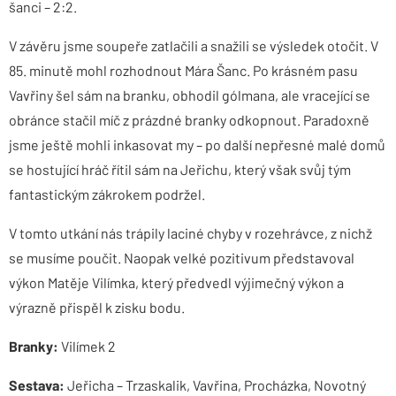
šanci – 2:2.
V závěru jsme soupeře zatlačili a snažili se výsledek otočit. V
85. minutě mohl rozhodnout Mára Šanc. Po krásném pasu
Vavřiny šel sám na branku, obhodil gólmana, ale vracející se
obránce stačil míč z prázdné branky odkopnout. Paradoxně
jsme ještě mohli inkasovat my – po další nepřesné malé domů
se hostující hráč řítil sám na Jeřichu, který však svůj tým
fantastickým zákrokem podržel.
V tomto utkání nás trápily laciné chyby v rozehrávce, z nichž
se musíme poučit. Naopak velké pozitivum představoval
výkon Matěje Vilímka, který předvedl výjimečný výkon a
výrazně přispěl k zisku bodu.
Branky:
Vilímek 2
Sestava:
Jeřicha – Trzaskalik, Vavřina, Procházka, Novotný