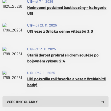
U19
-
st 7. 1. 2026
Hodnocení podzimní části sezóny – kategorie
U19
U19
-
pá 21. 11. 2025
U19 veze z Orlicka cenné vítězství 3:0
U19
-
čt 13. 11. 2025
Starší dorost prohrál s lídrem soutěže po
bojovném výkonu 2:4
U19
-
út 4. 11. 2025
U19 potvrdila roli favorita a veze z Vrchlabí tři
body!
VŠECHNY ČLÁNKY