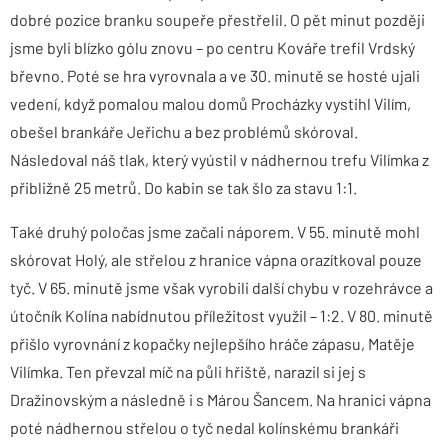
dobré pozice branku soupeře přestřelil. O pět minut později
jsme byli blízko gólu znovu – po centru Kováře trefil Vrdský
břevno. Poté se hra vyrovnala a ve 30. minutě se hosté ujali
vedení, když pomalou malou domů Procházky vystihl Vilím,
obešel brankáře Jeřichu a bez problémů skóroval.
Následoval náš tlak, který vyústil v nádhernou trefu Vilímka z
přibližně 25 metrů. Do kabin se tak šlo za stavu 1:1.
Také druhý poločas jsme začali náporem. V 55. minutě mohl
skórovat Holý, ale střelou z hranice vápna orazítkoval pouze
tyč. V 65. minutě jsme však vyrobili další chybu v rozehrávce a
útočník Kolína nabídnutou příležitost využil – 1:2. V 80. minutě
přišlo vyrovnání z kopačky nejlepšího hráče zápasu, Matěje
Vilímka. Ten převzal míč na půli hřiště, narazil si jej s
Dražinovským a následně i s Márou Šancem. Na hranici vápna
poté nádhernou střelou o tyč nedal kolínskému brankáři