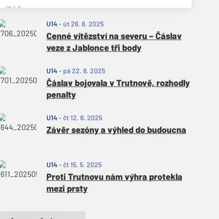
U14
-
út 26. 8. 2025
Cenné vítězství na severu – Čáslav
veze z Jablonce tři body
U14
-
pá 22. 8. 2025
Čáslav bojovala v Trutnově, rozhodly
penalty
U14
-
čt 12. 6. 2025
Závěr sezóny a výhled do budoucna
U14
-
čt 15. 5. 2025
Proti Trutnovu nám výhra protekla
mezi prsty