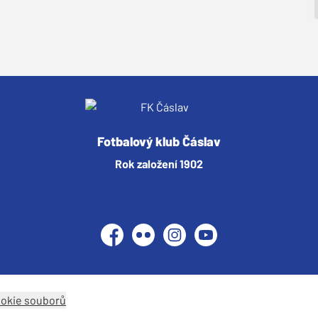
Fotbalový klub Čáslav
Rok založení 1902
Facebook
Flickr
Instagram
YouTube
ookie souborů