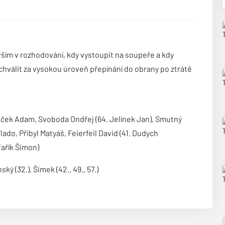
ším v rozhodování, kdy vystoupit na soupeře a kdy
hválit za vysokou úroveň přepínání do obrany po ztrátě
ráček Adam, Svoboda Ondřej (64. Jelínek Jan), Smutný
ado, Přibyl Matyáš, Feierfeil David (41. Dudych
fařík Šimon)
nský (32.), Šimek (42., 49., 57.)