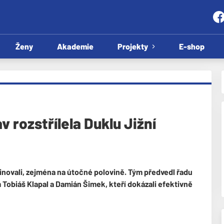
Ženy
Akademie
Projekty
E-shop
v rozstřílela Duklu Jižní
inovali, zejména na útočné polovině. Tým předvedl řadu
 Tobiáš Klapal a Damián Šimek, kteří dokázali efektivně