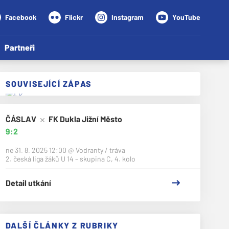
Facebook
Flickr
Instagram
YouTube
Partneři
SOUVISEJÍCÍ ZÁPAS
ČÁSLAV
FK Dukla Jižní Město
9:2
ne 31. 8. 2025 12:00
@
Vodranty / tráva
2. česká liga žáků U 14 – skupina C, 4. kolo
Detail utkání
DALŠÍ ČLÁNKY Z RUBRIKY