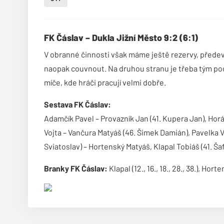
FK Čáslav – Dukla Jižní Město 9:2 (6:1)
V obranné činnosti však máme ještě rezervy, předev
naopak couvnout. Na druhou stranu je třeba tým poc
míče, kde hráči pracují velmi dobře.
Sestava FK Čáslav:
Adamčík Pavel – Provazník Jan (41. Kupera Jan), Ho
Vojta – Vančura Matyáš (46. Šimek Damián), Pavelka Vl
Sviatoslav) – Hortenský Matyáš, Klapal Tobiáš (41. Ša
Branky FK Čáslav:
Klapal (12., 16., 18., 28., 38.), Horte