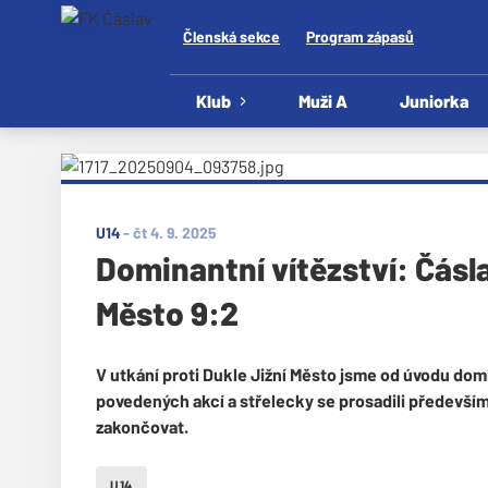
Členská sekce
Program zápasů
Klub
Muži A
Juniorka
U14
-
čt 4. 9. 2025
Dominantní vítězství: Čásla
Město 9:2
V utkání proti Dukle Jižní Město jsme od úvodu dom
povedených akcí a střelecky se prosadili především
zakončovat.
U14