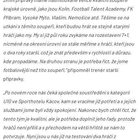
krajské úrovně, jako jsou Kolín, Football Talent Academy, FK
Příbram, Vysoké Mýto, Vlašim, Nemošice atd. Těšíme se na
utkání s těmito soupeři, kteří budou hrát se stejně starými
hráči jako my. My si již půl roku zvykáme na rozestavení 7+1,
nicméně na okresní úrovni se stále měříme s hráči, kteří jsou
o dva roky starší, což je znát především v rychlosti a důrazu,
kde propadáme. Na druhou stranu je potřeba říct, že jsme
fotbalovější než tito soupeři,“
připomněl trenér starší
přípravky.
„Po novém roce nás čeká společné soustředění s kategorií
U10 ve Sporthotelu Kácov, kam se vracíme již potřetí a s jejich
službami jsme byli vždy spokojeni. Nakonec bych chtěl říct, že
tento tým je kvalitní, ale je potřeba doplnit jeho řady, protože
hráčů není příliš a s přechodem na větší hřiště se nám to
potvrzuje. Nyní jsou u nás již na testování dva hráči z