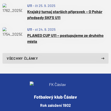
U11
-
čt 25. 9. 2025
Krajský turnaj starších přípravek – O Pohár
předsedy SKFS U11
U11
-
st 24. 9. 2025
PLANEO CUP U11 – postupujeme ze druhého
místa
VŠECHNY ČLÁNKY
Fotbalový klub Čáslav
Rok založení 1902