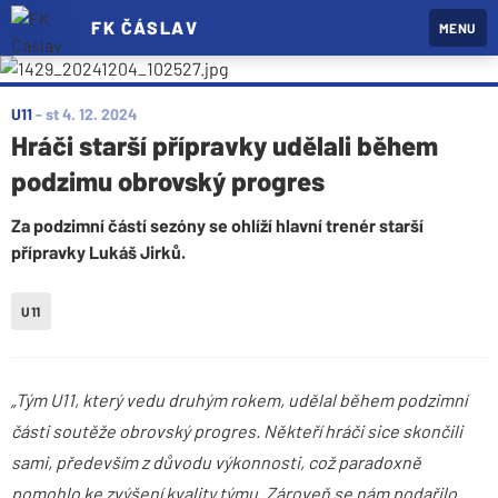
FK ČÁSLAV
MENU
U11
-
st 4. 12. 2024
Hráči starší přípravky udělali během
podzimu obrovský progres
Za podzimní částí sezóny se ohlíží hlavní trenér starší
přípravky Lukáš Jirků.
U11
„Tým U11, který vedu druhým rokem, udělal během podzimní
části soutěže obrovský progres. Někteří hráči sice skončili
sami, především z důvodu výkonnosti, což paradoxně
pomohlo ke zvýšení kvality týmu. Zároveň se nám podařilo