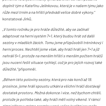
doplnit tým o Kateřinu Jelínkovou, která je v našem týmu jako
růže mezi trním a na hřišti předvádí velice dobré výkony,“
konstatoval Jirků.
„V tomto ročníku je pro hráče důležité, aby se začínali
adaptovat na herní systém 7+1, který budou hrát od další
sezóny v mladších žácích. Tomu jsme přizpůsobili tréninkový i
herní proces. Nechtěli jsme však, aby hráči hráli jen 7+1 a již
nehráli 5+1, protože na menším hřišti s menším počtem hráčů
jsou nuceni řešit situace rychleji, což je pro jejich rozvoj také
důležité,“
připomněl.
„Během této poloviny sezóny, která pro nás končí až 19.
prosince, jsme hráli spoustu utkání a všichni hráči dostávají
dostatek prostoru. Možná dokonce i více, než bychom chtěli,
protože je potřeba také, aby hráči měli volný víkend. V rámci
zimní přípravy máme nasmlouvané velice kvalitní soupeře