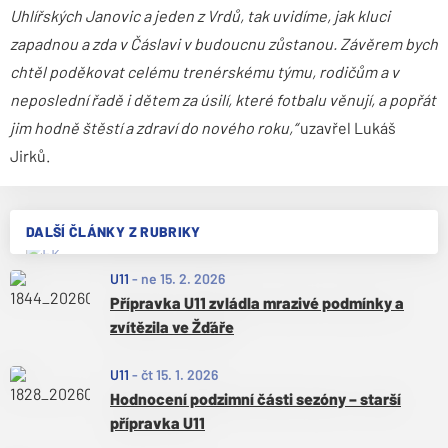
Uhlířských Janovic a jeden z Vrdů, tak uvidíme, jak kluci
zapadnou a zda v Čáslavi v budoucnu zůstanou. Závěrem bych
chtěl poděkovat celému trenérskému týmu, rodičům a v
neposlední řadě i dětem za úsilí, které fotbalu věnují, a popřát
jim hodně štěstí a zdraví do nového roku,“
uzavřel Lukáš
Jirků.
DALŠÍ ČLÁNKY Z RUBRIKY
U11
-
ne 15. 2. 2026
Přípravka U11 zvládla mrazivé podmínky a
zvítězila ve Žďáře
U11
-
čt 15. 1. 2026
Hodnocení podzimní části sezóny – starší
přípravka U11