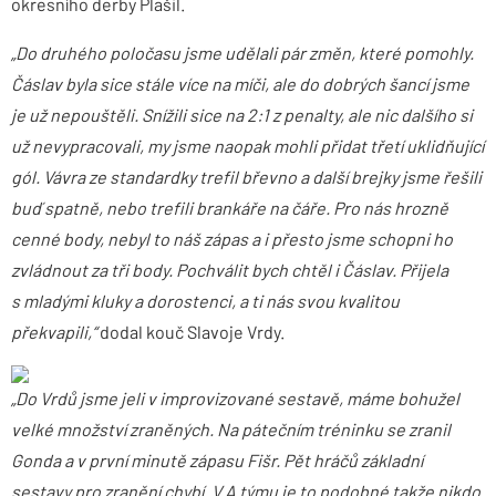
okresního derby Plašil.
„Do druhého poločasu jsme udělali pár změn, které pomohly.
Čáslav byla sice stále více na míči, ale do dobrých šancí jsme
je už nepouštěli. Snížili sice na 2:1 z penalty, ale nic dalšího si
už nevypracovali, my jsme naopak mohli přidat třetí uklidňující
gól. Vávra ze standardky trefil břevno a další brejky jsme řešili
buď spatně, nebo trefili brankáře na čáře. Pro nás hrozně
cenné body, nebyl to náš zápas a i přesto jsme schopni ho
zvládnout za tři body. Pochválit bych chtěl i Čáslav. Přijela
s mladými kluky a dorostenci, a ti nás svou kvalitou
překvapili,“
dodal kouč Slavoje Vrdy.
„Do Vrdů jsme jeli v improvizované sestavě, máme bohužel
velké množství zraněných. Na pátečním tréninku se zranil
Gonda a v první minutě zápasu Fišr. Pět hráčů základní
sestavy pro zranění chybí. V A týmu je to podobné takže nikdo