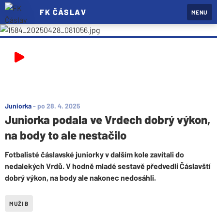
FK ČÁSLAV
MENU
Juniorka
-
po 28. 4. 2025
Juniorka podala ve Vrdech dobrý výkon,
na body to ale nestačilo
Fotbalisté čáslavské juniorky v dalším kole zavítali do
nedalekých Vrdů. V hodně mladé sestavě předvedli Čáslavští
dobrý výkon, na body ale nakonec nedosáhli.
MUŽI B