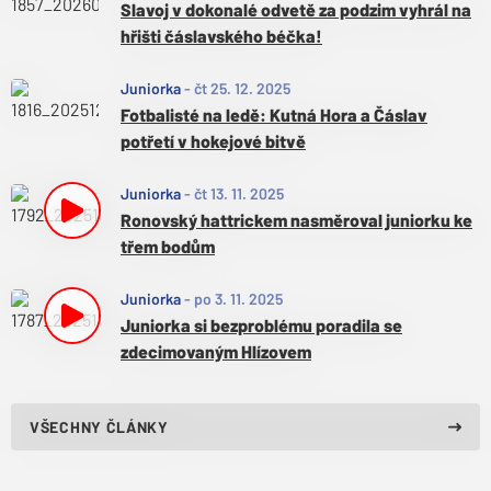
Slavoj v dokonalé odvetě za podzim vyhrál na
hřišti čáslavského béčka!
Juniorka
-
čt 25. 12. 2025
Fotbalisté na ledě: Kutná Hora a Čáslav
potřetí v hokejové bitvě
Juniorka
-
čt 13. 11. 2025
Ronovský hattrickem nasměroval juniorku ke
třem bodům
Juniorka
-
po 3. 11. 2025
Juniorka si bezproblému poradila se
zdecimovaným Hlízovem
VŠECHNY ČLÁNKY