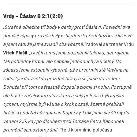
Vrdy – Čáslav B 2:1 (2:0)
„Strašně důležité tři body v derby proti Čáslavi. Poslední dva
domácí zápasy pro nás byly vzhledem k předchozí krizi klíčové
a jsem rád, že jsme zvládli oba vítězně,“
radoval se trenér Vrdů
Vítek Plašil.
„I kvůli tomu jsme pozměnili taktiku, nehrajeme
tak pohledný fotbal, ale naopak jednoduchý a účelný. Do
zápasu jsme vstoupili výborně, už v první minutě Vavřina na
zadní tyči dorážel do prázdné brány a šli jsme do vedení.
Bohužel při tom nešťastně dopadl a zlomil si nohu. Postupně
ale hosté začali kontrolovat hru a celý poločas byli lepším
týmem, my jsme byli všude o krok pozdě, špatně přebírali
hráče a podržel nás gólman Kopecký. I tak jsme ale šli my do
vedeni 2:0, kdy po dlouhém míči Tomáše Petra Kapounek
proměnil samostatný únik,“
řekl k prvnímu poločasu