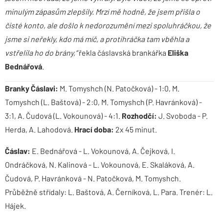
minulým zápasům zlepšily. Mrzí mě hodně, že jsem přišla o
čisté konto, ale došlo k nedorozumění mezi spoluhráčkou, že
jsme si neřekly, kdo má míč, a protihráčka tam vběhla a
vstřelila ho do brány,“
řekla čáslavská brankářka
Eliška
Bednářová
.
Branky Čáslavi:
M. Tomyshch (N. Patočková) - 1:0, M.
Tomyshch (L. Baštová) - 2:0, M. Tomyshch (P. Havránková) -
3:1, A. Čudová (L. Vokounová) - 4:1.
Rozhodčí:
J. Svoboda - P.
Herda, A. Lahodová.
Hrací doba:
2x 45 minut.
Čáslav:
E. Bednářová - L. Vokounová, A. Čejková, I.
Ondráčková, N. Kalinová - L. Vokounová, E. Skaláková, A.
Čudová, P. Havránková - N. Patočková, M. Tomyshch.
Průběžně střídaly: L. Baštová, A. Černíková, L. Para. Trenér: L.
Hájek.