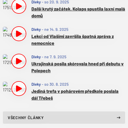
Dívky
-
so 20. 9. 2025
Další krutý začátek. Kolaps spustila laxní malá
domů
Dívky
-
ne 14. 9. 2025
Lekci od Vlašimi završila špatná zpráva z
nemocnice
Dívky
-
ne 7. 9. 2025
Ukrajinská posila skórovala hned při debutu v
Polepech
Dívky
-
so 30. 8. 2025
Jediná trefa v pohárovém předkole poslala
dál Třebeš
VŠECHNY ČLÁNKY