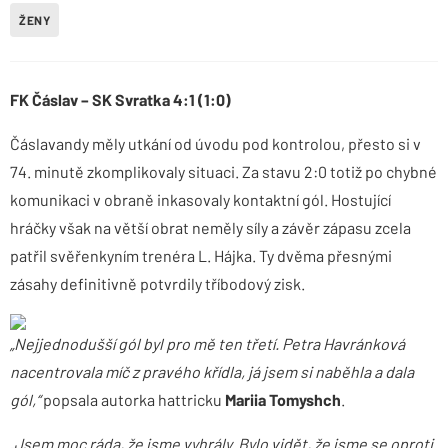
ŽENY
FK Čáslav – SK Svratka 4:1 (1:0)
Čáslavandy měly utkání od úvodu pod kontrolou, přesto si v
74. minutě zkomplikovaly situaci. Za stavu 2:0 totiž po chybné
komunikaci v obraně inkasovaly kontaktní gól. Hostující
hráčky však na větší obrat neměly síly a závěr zápasu zcela
patřil svěřenkyním trenéra L. Hájka. Ty dvěma přesnými
zásahy definitivně potvrdily tříbodový zisk.
„Nejjednodušší gól byl pro mě ten třetí. Petra Havránková
nacentrovala míč z pravého křídla, já jsem si naběhla a dala
gól,“
popsala autorka hattricku
Mariia Tomyshch
.
„Jsem moc ráda, že jsme vyhrály. Bylo vidět, že jsme se oproti