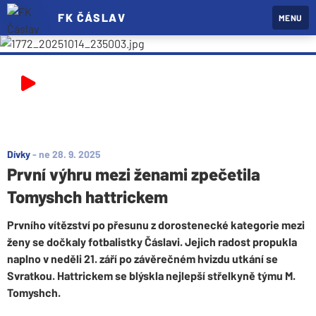
FK ČÁSLAV
MENU
Dívky
-
ne 28. 9. 2025
První výhru mezi ženami zpečetila
Tomyshch hattrickem
Prvního vítězství po přesunu z dorostenecké kategorie mezi
ženy se dočkaly fotbalistky Čáslavi. Jejich radost propukla
naplno v neděli 21. září po závěrečném hvizdu utkání se
Svratkou. Hattrickem se blýskla nejlepší střelkyně týmu M.
Tomyshch.