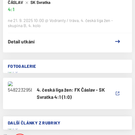
ČÁSLAV
SK Svratka
4:1
ne 21. 9. 2025 10:00
@
Vodranty / tráva
,
4. česká liga žen -
skupina B, 4. kolo
Detail utkání
FOTOGALERIE
4. česká liga žen: FK Čáslav - SK
Svratka 4:1 (1:0)
DALŠÍ ČLÁNKY Z RUBRIKY