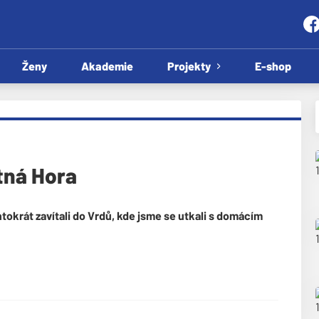
Ženy
Akademie
Projekty
E-shop
utná Hora
tokrát zavítali do Vrdů, kde jsme se utkali s domácím