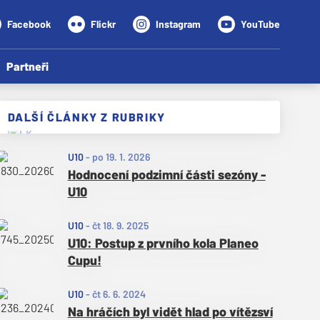
Facebook
Flickr
Instagram
YouTube
Partneři
DALŠÍ ČLÁNKY Z RUBRIKY
U10
-
po 19. 1. 2026
Hodnocení podzimní části sezóny -
U10
U10
-
čt 18. 9. 2025
U10: Postup z prvního kola Planeo
Cupu!
U10
-
čt 6. 6. 2024
Na hráčích byl vidět hlad po vítězsví