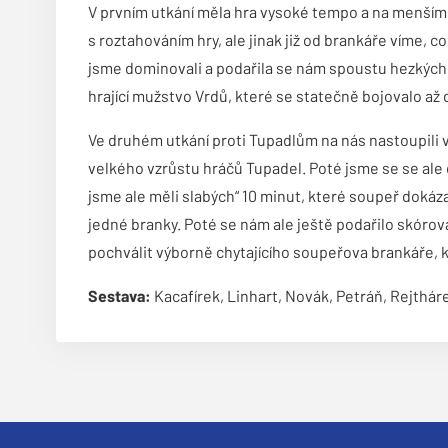
V prvním utkání měla hra vysoké tempo a na menším h
s roztahováním hry, ale jinak již od brankáře víme, c
jsme dominovali a podařila se nám spoustu hezkých 
hrající mužstvo Vrdů, které se statečně bojovalo až
Ve druhém utkání proti Tupadlům na nás nastoupili vět
velkého vzrůstu hráčů Tupadel. Poté jsme se se ale d
jsme ale měli slabých“ 10 minut, které soupeř dokázal v
jedné branky. Poté se nám ale ještě podařilo skóro
pochválit výborně chytajícího soupeřova brankáře, k
Sestava:
Kacafírek, Linhart, Novák, Petráň, Rejthár