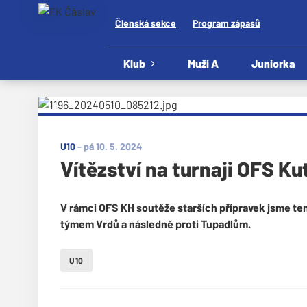
Členská sekce
Program zápasů
Klub
Muži A
Juniorka
U10
-
pá 10. 5. 2024
Vítězství na turnaji OFS K
V rámci OFS KH soutěže starších přípravek jsme ten
týmem Vrdů a následně proti Tupadlům.
U10