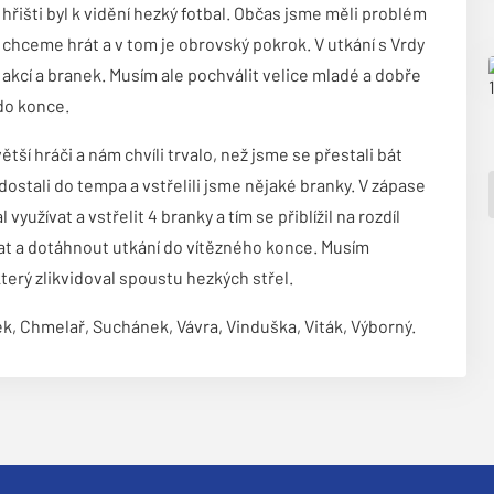
řišti byl k vidění hezký fotbal. Občas jsme měli problém
o chceme hrát a v tom je obrovský pokrok. V utkání s Vrdy
akcí a branek. Musím ale pochválit velice mladé a dobře
 do konce.
ší hráči a nám chvíli trvalo, než jsme se přestali bát
ostali do tempa a vstřelili jsme nějaké branky. V zápase
yužívat a vstřelit 4 branky a tím se přiblížil na rozdíl
vat a dotáhnout utkání do vítězného konce. Musím
terý zlikvidoval spoustu hezkých střel.
ek, Chmelař, Suchánek, Vávra, Vinduška, Viták, Výborný.