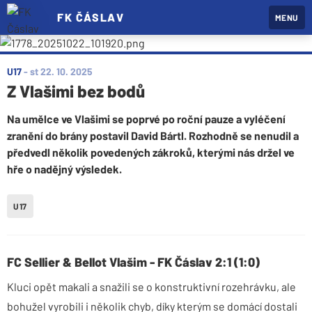
FK ČÁSLAV
MENU
U17
-
st 22. 10. 2025
Z Vlašimi bez bodů
Na umělce ve Vlašimi se poprvé po roční pauze a vyléčení
zranění do brány postavil David Bártl. Rozhodně se nenudil a
předvedl několik povedených zákroků, kterými nás držel ve
hře o nadějný výsledek.
U17
FC Sellier
&
Bellot Vlašim - FK Čáslav 2:1 (1:0)
Kluci opět makali a snažili se o konstruktivní rozehrávku, ale
bohužel vyrobili i několik chyb, díky kterým se domácí dostali