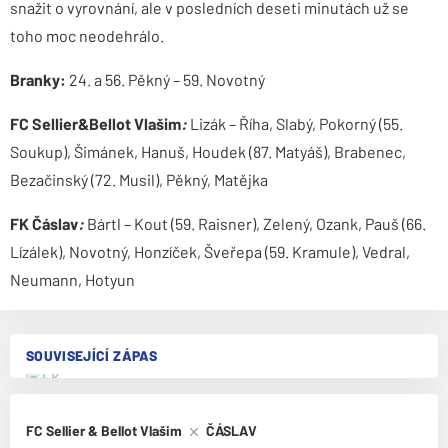
snažit o vyrovnání, ale v posledních deseti minutách už se
toho moc neodehrálo.
Branky:
24. a 56. Pěkný – 59. Novotný
FC Sellier
&
Bellot Vlašim
:
Lizák – Říha, Slabý, Pokorný (55.
Soukup), Šimánek, Hanuš, Houdek (87. Matyáš), Brabenec,
Bezačinský (72. Musil), Pěkný, Matějka
FK Čáslav
:
Bártl – Kout (59. Raisner), Zelený, Ozank, Pauš (66.
Lízálek), Novotný, Honzíček, Šveřepa (59. Kramule), Vedral,
Neumann, Hotyun
SOUVISEJÍCÍ ZÁPAS
FC Sellier & Bellot Vlašim
ČÁSLAV