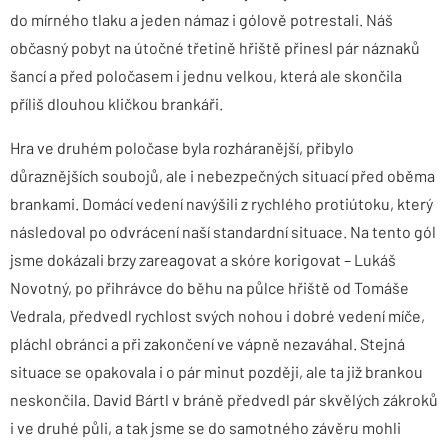
do mírného tlaku a jeden námaz i gólově potrestali. Náš
občasný pobyt na útočné třetině hřiště přinesl pár náznaků
šancí a před poločasem i jednu velkou, která ale skončila
příliš dlouhou kličkou brankáři.
Hra ve druhém poločase byla rozháranější, přibylo
důraznějších soubojů, ale i nebezpečných situací před oběma
brankami. Domácí vedení navýšili z rychlého protiútoku, který
následoval po odvrácení naší standardní situace. Na tento gól
jsme dokázali brzy zareagovat a skóre korigovat – Lukáš
Novotný, po přihrávce do běhu na půlce hřiště od Tomáše
Vedrala, předvedl rychlost svých nohou i dobré vedení míče,
pláchl obránci a při zakončení ve vápně nezaváhal. Stejná
situace se opakovala i o pár minut později, ale ta již brankou
neskončila. David Bártl v bráně předvedl pár skvělých zákroků
i ve druhé půli, a tak jsme se do samotného závěru mohli