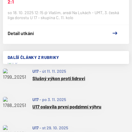
2:1
so 18. 10. 2025 12:15
@
Vlašim, areál Na Lukách - UMT
,
3. česká
liga dorostu U 17 – skupina C, 11. kolo
Detail utkání
DALŠÍ ČLÁNKY Z RUBRIKY
U17
-
út 11. 11. 2025
Slušný výkon proti lídrovi
U17
-
po 3. 11. 2025
U17 oslavila první podzimní výhru
U17
-
st 29. 10. 2025