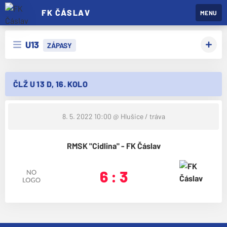
FK ČÁSLAV
MENU
U13
ZÁPASY
ČLŽ U 13 D, 16. KOLO
8. 5. 2022 10:00
@ Hlušice / tráva
RMSK "Cidlina" - FK Čáslav
6 : 3