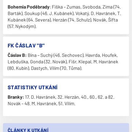
Bohemia Poděbrady
: Fiška – Zumas, Svoboda, Zima (74.
Barták), Soukup (46. J. Kubánek), Vokatý, D. Havránek, T.
Kubánek (64. Severa), Herzán (74. Schulz), Novák, Šifta
(57. Nykodým).
FK ČÁSLAV "B"
Čáslav B:
Bína – Suchý (46. Sechovec), Havrda, Houfek,
Lebduška, Gonda (32. Novák), Fišr, Klepal, M. Havránek
(80. Kubín), Dastych, Vilím (70. Tůma).
STATISTIKY UTKÁNÍ
Branky:
17. D. Havránek, 32. Herzán, 40., 60., 62. a 82.
Novák – 48. M. Havránek, 51. Vilím.
ČLÁNKY K UTKÁNÍ