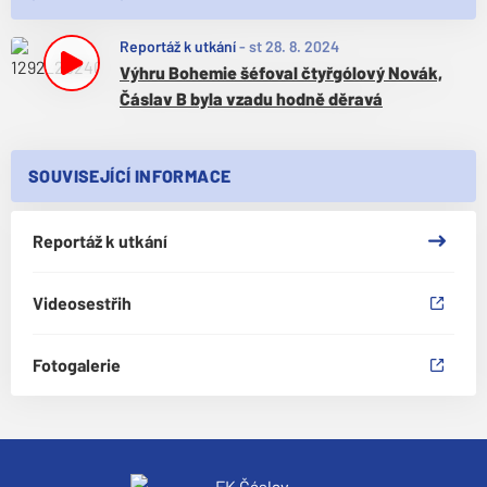
Reportáž k utkání
-
st 28. 8. 2024
Výhru Bohemie šéfoval čtyřgólový Novák,
Čáslav B byla vzadu hodně děravá
SOUVISEJÍCÍ INFORMACE
Reportáž k utkání
Videosestřih
Fotogalerie