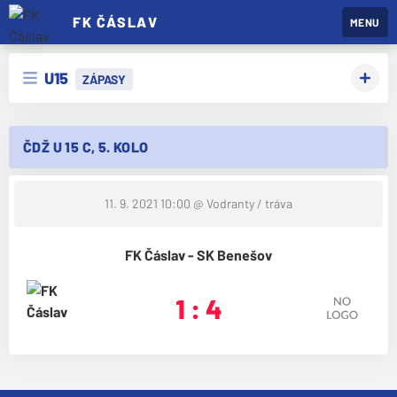
FK ČÁSLAV
MENU
U15
ZÁPASY
ČDŽ U 15 C, 5. KOLO
11. 9. 2021 10:00
@ Vodranty / tráva
FK Čáslav - SK Benešov
1 : 4