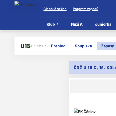
Členská sekce
Program zápasů
Klub
Muži A
Juniorka
U15
Přehled
Soupiska
Zápasy
ČDŽ U 15 C, 19. KO