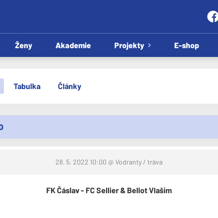
Ženy
Akademie
Projekty
E-shop
Tabulka
Články
LO
28. 5. 2022 10:00
@ Vodranty / tráva
FK Čáslav - FC Sellier & Bellot Vlašim