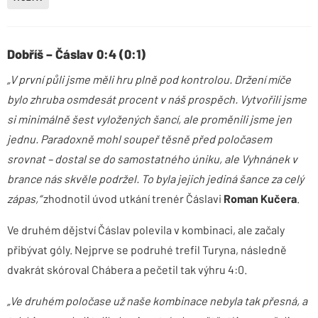
Dobříš – Čáslav 0:4 (0:1
)
„V první půli jsme měli hru plně pod kontrolou. Držení míče
bylo zhruba osmdesát procent v náš prospěch. Vytvořili jsme
si minimálně šest vyložených šancí, ale proměnili jsme jen
jednu. Paradoxně mohl soupeř těsně před poločasem
srovnat – dostal se do samostatného úniku, ale Vyhnánek v
brance nás skvěle podržel. To byla jejich jediná šance za celý
zápas,“
zhodnotil úvod utkání trenér Čáslavi
Roman Kučera
.
Ve druhém dějství Čáslav polevila v kombinaci, ale začaly
přibývat góly. Nejprve se podruhé trefil Turyna, následně
dvakrát skóroval Chábera a pečetil tak výhru 4:0.
„Ve druhém poločase už naše kombinace nebyla tak přesná, a