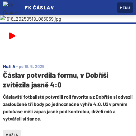
FK ČÁSLAV
MENU
Muži A
-
po 19. 5. 2025
Čáslav potvrdila formu, v Dobříši
zvítězila jasně 4:0
Čáslavští fotbalisté potvrdili roli favorita a z Dobříše si odvezli
zasloužené tři body po jednoznačné výhře 4:0. Už v prvním
poločase měli zápas jasně pod kontrolou, drželi míč a
vytvářeli si šance.
MUŽI A