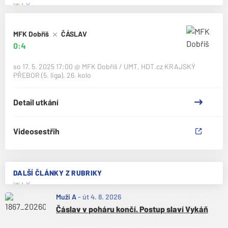
MFK Dobříš
ČÁSLAV
0:4
so 17. 5. 2025 17:00
@
MFK Dobříš / UMT
,
HDT.cz KRAJSKÝ
PŘEBOR (5. liga), 26. kolo
Detail utkání
Videosestřih
DALŠÍ ČLÁNKY Z RUBRIKY
Muži A
-
út 4. 8. 2026
Čáslav v poháru končí. Postup slaví Vykáň