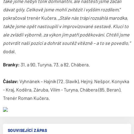
také jsme nebyli tolik dominantní, ale naštěstí jsme začali
dávat góly. Celkově jsme mohli zvítězit i vyšším rozdílem,
“
pokračoval trenér Kučera.
„Stále nás trápí rozsáhlá marodka,
takže jsme opět nastoupili v improvizované sestavě. Kluci to
ale zvládli výborně, za výkon jim patří poděkování. Chtěli jsme
potvrdit naši pozici a dohrát soutěž vítězně – a to se povedlo,“
dodal.
Branky:
31. a 90. Turyna, 73. a 82. Chábera.
Čáslav:
Vyhnánek – Hajník (72. Slavík), Hejný, Nešpor, Konyvka
- Kraj, Koděra, Záruba, Vilím - Turyna, Chábera (85. Beran).
Trenér Roman Kučera.
SOUVISEJÍCÍ ZÁPAS