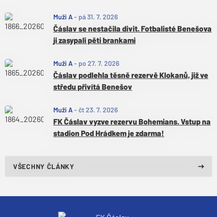
Muži A
-
pá 31. 7. 2026
Čáslav se nestačila divit. Fotbalisté Benešova
ji zasypali pěti brankami
Muži A
-
po 27. 7. 2026
Čáslav podlehla těsně rezervě Klokanů, již ve
středu přivítá Benešov
Muži A
-
čt 23. 7. 2026
FK Čáslav vyzve rezervu Bohemians. Vstup na
stadion Pod Hrádkem je zdarma!
VŠECHNY ČLÁNKY