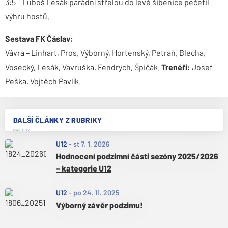
3:5 – Luboš Lesák parádní střelou do levé šibenice pečetil
výhru hostů.
Sestava FK Čáslav:
Vávra – Linhart, Pros, Výborný, Hortenský, Petráň, Blecha,
Vosecký, Lesák, Vavruška, Fendrych, Špičák.
Trenéři:
Josef
Peška, Vojtěch Pavlík.
DALŠÍ ČLÁNKY Z RUBRIKY
U12
-
st 7. 1. 2026
Hodnocení podzimní části sezóny 2025/2026
– kategorie U12
U12
-
po 24. 11. 2025
Výborný závěr podzimu!