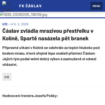
FK ČÁSLAV
MENU
U12
-
čt 5. 2. 2026
Čáslav zvládla mrazivou přestřelku v
Kolíně, Spartě nasázela pět branek
Přípravné utkání v Kolíně se odehrálo za teplot hluboko pod
bodem mrazu, které zřejmě lépe snášeli příznivci Čáslavi.
Jejich tým podal velmi dobrý výkon a zaslouženě si odvezl
vítězství.
U12
Hodnocení trenéra Josefa Pešky: