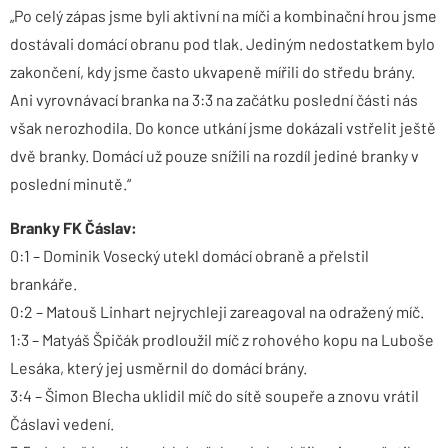
„Po celý zápas jsme byli aktivní na míči a kombinační hrou jsme
dostávali domácí obranu pod tlak. Jediným nedostatkem bylo
zakončení, kdy jsme často ukvapeně mířili do středu brány.
Ani vyrovnávací branka na 3:3 na začátku poslední části nás
však nerozhodila. Do konce utkání jsme dokázali vstřelit ještě
dvě branky. Domácí už pouze snížili na rozdíl jediné branky v
poslední minutě.“
Branky FK Čáslav:
0:1 – Dominik Vosecký utekl domácí obraně a přelstil
brankáře.
0:2 – Matouš Linhart nejrychleji zareagoval na odražený míč.
1:3 – Matyáš Špičák prodloužil míč z rohového kopu na Luboše
Lesáka, který jej usměrnil do domácí brány.
3:4 – Šimon Blecha uklidil míč do sítě soupeře a znovu vrátil
Čáslavi vedení.