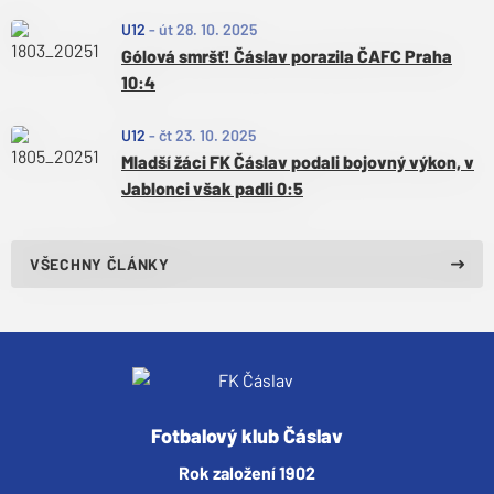
U12
-
út 28. 10. 2025
Gólová smršť! Čáslav porazila ČAFC Praha
10:4
U12
-
čt 23. 10. 2025
Mladší žáci FK Čáslav podali bojovný výkon, v
Jablonci však padli 0:5
VŠECHNY ČLÁNKY
Fotbalový klub Čáslav
Rok založení 1902