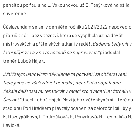
penaltou po faulu na L. Vokounovou už E. Panýrková naložila
suverénně.
Čáslavandám se ani v derniéře ročníku 2021/2022 nepovedlo
přerušit sérii bez vítězství, která se vyšplhala už na devět
mistrovských a přátelských utkání v řadě!
„Budeme tedy mít v
letní přípravě a v nové sezoně co napravovat,“
předeslal
trenér Luboš Hájek.
„Uhlířským Janovicím děkujeme za pozvání i za občerstvení.
Déle jsme se však zdržet nemohli, neboť nás odpoledne
čekala další oslava, tentokrát v rámci sto dvaceti let fotbalu v
Čáslavi,“
dodal Luboš Hájek. Mezi jeho svěřenkyněmi, které na
stadionu Pod Hrádkem převzaly ocenění za celoroční píli, byly
K. Rozsypálková, I. Ondráčková, E. Panýrková, N. Levinská a N.
Lavická.