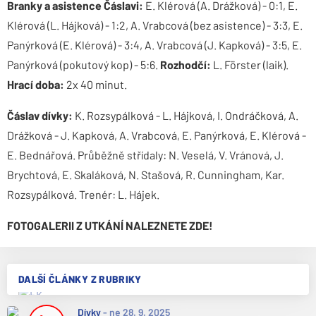
Branky a asistence Čáslavi:
E. Klérová (A. Drážková) - 0:1, E.
Klérová (L. Hájková) - 1:2, A. Vrabcová (bez asistence) - 3:3, E.
Panýrková (E. Klérová) - 3:4, A. Vrabcová (J. Kapková) - 3:5, E.
Panýrková (pokutový kop) - 5:6.
Rozhodčí:
L. Förster (laik).
Hrací doba:
2x 40 minut.
Čáslav dívky:
K. Rozsypálková - L. Hájková, I. Ondráčková, A.
Drážková - J. Kapková, A. Vrabcová, E. Panýrková, E. Klérová -
E. Bednářová. Průběžně střídaly: N. Veselá, V. Vránová, J.
Brychtová, E. Skaláková, N. Stašová, R. Cunningham, Kar.
Rozsypálková. Trenér: L. Hájek.
FOTOGALERII Z UTKÁNÍ NALEZNETE ZDE!
DALŠÍ ČLÁNKY Z RUBRIKY
Dívky
-
ne 28. 9. 2025