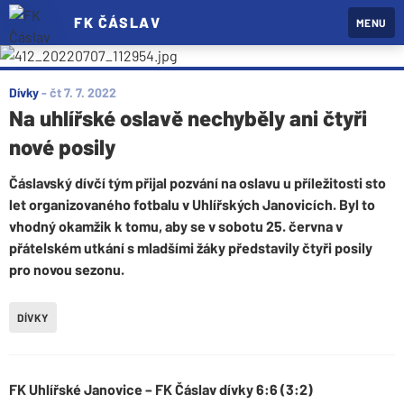
FK ČÁSLAV
MENU
Dívky
-
čt 7. 7. 2022
Na uhlířské oslavě nechyběly ani čtyři
nové posily
Čáslavský dívčí tým přijal pozvání na oslavu u příležitosti sto
let organizovaného fotbalu v Uhlířských Janovicích. Byl to
vhodný okamžik k tomu, aby se v sobotu 25. června v
přátelském utkání s mladšími žáky představily čtyři posily
pro novou sezonu.
DÍVKY
FK Uhlířské Janovice – FK Čáslav dívky 6:6 (3:2)