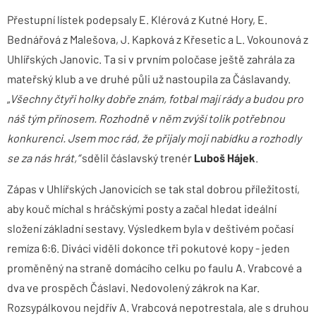
Přestupní lístek podepsaly E. Klérová z Kutné Hory, E.
Bednářová z Malešova, J. Kapková z Křesetic a L. Vokounová z
Uhlířských Janovic. Ta si v prvním poločase ještě zahrála za
mateřský klub a ve druhé půli už nastoupila za Čáslavandy.
„
Všechny čtyři holky dobře znám, fotbal mají rády a budou pro
náš tým přínosem. Rozhodně v něm zvýší tolik potřebnou
konkurenci. Jsem moc rád, že přijaly moji nabídku a rozhodly
se za nás hrát,“
sdělil čáslavský trenér
Luboš Hájek
.
Zápas v Uhlířských Janovicích se tak stal dobrou příležitostí,
aby kouč míchal s hráčskými posty a začal hledat ideální
složení základní sestavy. Výsledkem byla v deštivém počasí
remíza 6:6. Diváci viděli dokonce tři pokutové kopy - jeden
proměněný na straně domácího celku po faulu A. Vrabcové a
dva ve prospěch Čáslavi. Nedovolený zákrok na Kar.
Rozsypálkovou nejdřív A. Vrabcová nepotrestala, ale s druhou