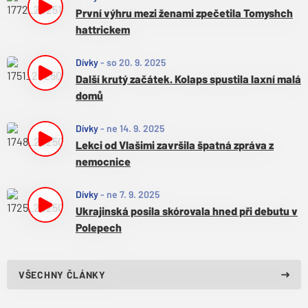
První výhru mezi ženami zpečetila Tomyshch
hattrickem
Dívky
-
so 20. 9. 2025
Další krutý začátek. Kolaps spustila laxní malá
domů
Dívky
-
ne 14. 9. 2025
Lekci od Vlašimi završila špatná zpráva z
nemocnice
Dívky
-
ne 7. 9. 2025
Ukrajinská posila skórovala hned při debutu v
Polepech
VŠECHNY ČLÁNKY