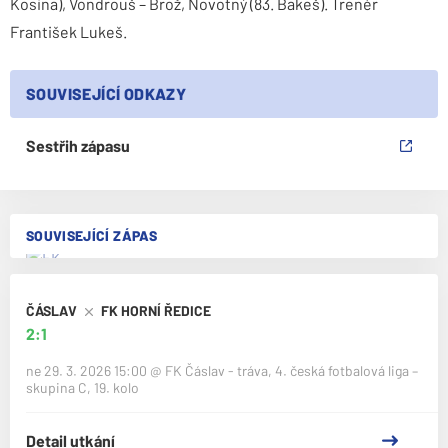
Kosina), Vondrouš – Brož, Novotný (83. Bakeš). Trenér
František Lukeš.
SOUVISEJÍCÍ ODKAZY
Sestřih zápasu
SOUVISEJÍCÍ ZÁPAS
ČÁSLAV
FK HORNÍ ŘEDICE
2:1
ne 29. 3. 2026 15:00
@
FK Čáslav - tráva
,
4. česká fotbalová liga –
skupina C, 19. kolo
Detail utkání