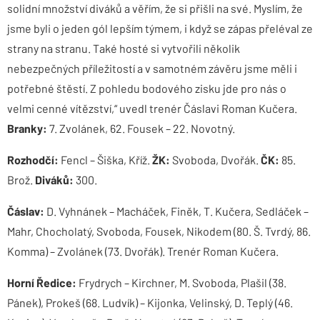
solidní množství diváků a věřím, že si přišli na své. Myslím, že
jsme byli o jeden gól lepším týmem, i když se zápas přeléval ze
strany na stranu. Také hosté si vytvořili několik
nebezpečných příležitostí a v samotném závěru jsme měli i
potřebné štěstí. Z pohledu bodového zisku jde pro nás o
velmi cenné vítězství,“ uvedl trenér Čáslavi Roman Kučera.
Branky:
7. Zvolánek, 62. Fousek – 22. Novotný.
Rozhodčí:
Fencl – Šiška, Kříž.
ŽK:
Svoboda, Dvořák.
ČK:
85.
Brož.
Diváků:
300.
Čáslav:
D. Vyhnánek – Macháček, Finěk, T. Kučera, Sedláček –
Mahr, Chocholatý, Svoboda, Fousek, Nikodem (80. Š. Tvrdý, 86.
Komma) – Zvolánek (73. Dvořák). Trenér Roman Kučera.
Horní Ředice:
Frydrych – Kirchner, M. Svoboda, Plašil (38.
Pánek), Prokeš (68. Ludvík) – Kijonka, Velinský, D. Teplý (46.