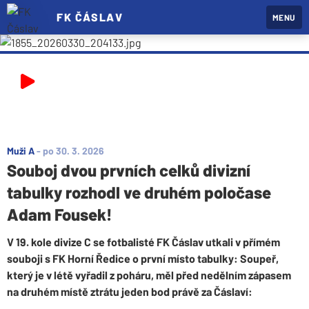
FK ČÁSLAV
MENU
Muži A
-
po 30. 3. 2026
Souboj dvou prvních celků divizní
tabulky rozhodl ve druhém poločase
Adam Fousek!
V 19. kole divize C se fotbalisté FK Čáslav utkali v přímém
souboji s FK Horní Ředice o první místo tabulky: Soupeř,
který je v létě vyřadil z poháru, měl před nedělním zápasem
na druhém místě ztrátu jeden bod právě za Čáslaví: