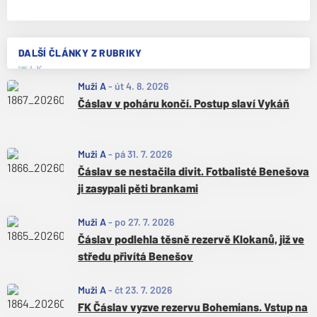
DALŠÍ ČLÁNKY Z RUBRIKY
Muži A
-
út 4. 8. 2026
Čáslav v poháru končí. Postup slaví Vykáň
Muži A
-
pá 31. 7. 2026
Čáslav se nestačila divit. Fotbalisté Benešova
ji zasypali pěti brankami
Muži A
-
po 27. 7. 2026
Čáslav podlehla těsně rezervě Klokanů, již ve
středu přivítá Benešov
Muži A
-
čt 23. 7. 2026
FK Čáslav vyzve rezervu Bohemians. Vstup na