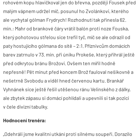
rohovém kopu hlavičkoval jen do břevna, později Fousek před
malým vápnem udržel míč, posunul ho Zvolánkovi, kterého
ale vychytal gólman Frydrych! Rozhodnutí tak přinesla 62.
min.: Mahr od brankové čáry vrátil balón proti noze Fouska,
který pohotovou střelou sice trefil tyč, míč se ale odrazil od
paty hostujícího gólmana do sítě – 2:1. Příznivcům domácích
barev zatrnulo v 73. min. při úniku Prokeše, který přihrál ještě
před odkrytou bránu Brožovi. Ovšem ten mířil hodně
nepřesně! Pět minut před koncem Brož fauloval nešikovně a
nešetrně Svobodu a viděl hned červenou kartu. Brankář
Vyhnánek sice ještě řešil utěšenou ránu Velinského z dálky,
ale zbytek zápasu si domácí pohlídali a upevnili si tak pozici
v čele divizní tabulky.
Hodnocení trenéra:
„Odehráli jsme kvalitní utkání proti silnému soupeři. Dorazilo