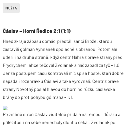
MUŽI A
Čáslav – Horní Ředice 2:1 (1:1)
Hned zkraje zápasu domácí přestáli šanci Brože, kterou
zastavili gólman Vyhnánek společně s obranou. Potom ale
udeřili na druhé straně, když centr Mahra z pravé strany před
Frydrychem lehce tečoval Zvolánek a míč zapadl za tyč – 1:0.
Jenže postupem času kontrovali míč spíše hosté, kteří dobře
napadali rozehrávku Čáslavi a také vyrovnali: Centr z pravé
strany Novotný poslal hlavou do horního růžku čáslavské
brány do protipohybu gólmana – 1:1.
Po změně stran Čáslav viditelně přidala na tempu i důrazu a
příležitosti na sebe nenechaly dlouho čekat. Zvolánek po