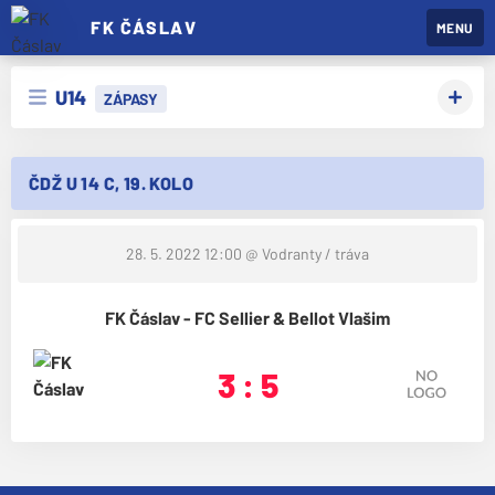
FK ČÁSLAV
MENU
U14
ZÁPASY
ČDŽ U 14 C, 19. KOLO
28. 5. 2022 12:00
@ Vodranty / tráva
FK Čáslav - FC Sellier & Bellot Vlašim
3 : 5