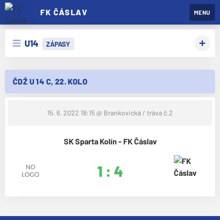
FK ČÁSLAV
MENU
U14
ZÁPASY
ČDŽ U 14 C, 22. KOLO
15. 6. 2022 18:15
@ Brankovická / tráva č.2
SK Sparta Kolín - FK Čáslav
1 : 4