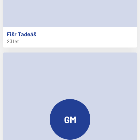
Fišr
Tadeáš
23 let
GM