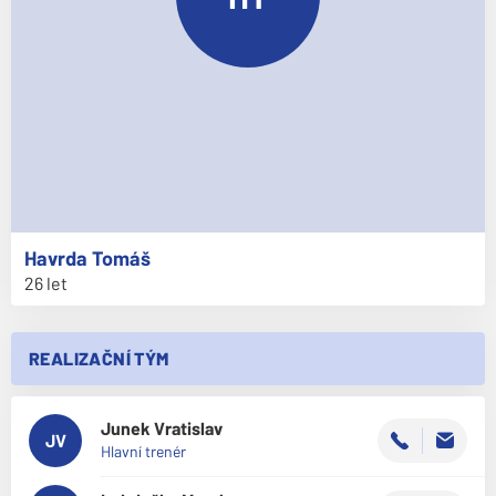
Havrda
Tomáš
26 let
REALIZAČNÍ TÝM
Junek
Vratislav
JV
Hlavní trenér