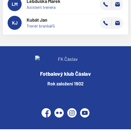
Lebduška
Marek
LM
Asistent trenéra
Kubát
Jan
KJ
Trenér brankářů
Fotbalový klub Čáslav
Rok založení 1902
Facebook
Flickr
Instagram
YouTube