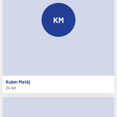
KM
Kubín
Matěj
24 let