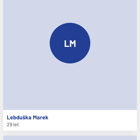
LM
Lebduška
Marek
29 let