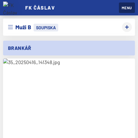
FK ČÁSLAV
MENU
Muži B
SOUPISKA
BRANKÁŘ