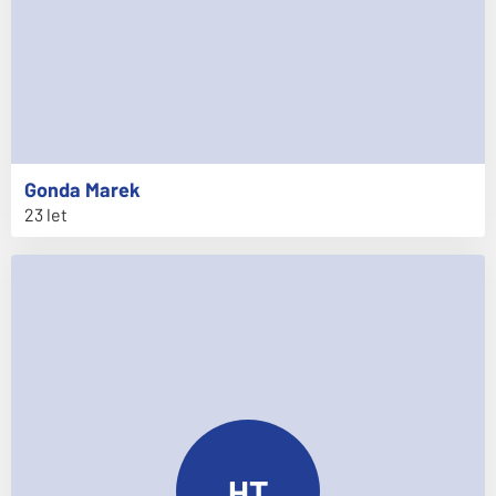
Gonda
Marek
23 let
HT