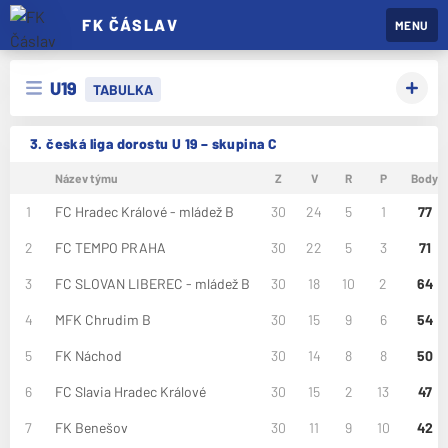
FK ČÁSLAV
MENU
U19
TABULKA
3. česká liga dorostu U 19 – skupina C
Název týmu
Z
V
R
P
Body
1
FC Hradec Králové - mládež B
30
24
5
1
77
2
FC TEMPO PRAHA
30
22
5
3
71
3
FC SLOVAN LIBEREC - mládež B
30
18
10
2
64
4
MFK Chrudim B
30
15
9
6
54
5
FK Náchod
30
14
8
8
50
6
FC Slavia Hradec Králové
30
15
2
13
47
7
FK Benešov
30
11
9
10
42