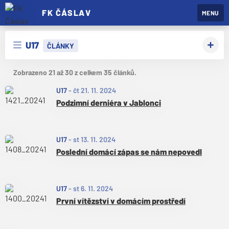
FK ČÁSLAV
MENU
U17
ČLÁNKY
Zobrazeno 21 až 30 z celkem 35 článků.
U17
-
čt 21. 11. 2024
Podzimní derniéra v Jablonci
U17
-
st 13. 11. 2024
Poslední domácí zápas se nám nepovedl
U17
-
st 6. 11. 2024
První vítězství v domácím prostředí