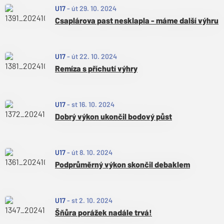
U17
-
út 29. 10. 2024
Csaplárova past nesklapla - máme další výhru
U17
-
út 22. 10. 2024
Remíza s příchutí výhry
U17
-
st 16. 10. 2024
Dobrý výkon ukončil bodový půst
U17
-
út 8. 10. 2024
Podprůměrný výkon skončil debaklem
U17
-
st 2. 10. 2024
Šňůra porážek nadále trvá!