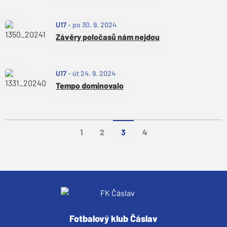
U17
-
po 30. 9. 2024
Závěry poločasů nám nejdou
U17
-
út 24. 9. 2024
Tempo dominovalo
1
2
3
4
Fotbalový klub Čáslav