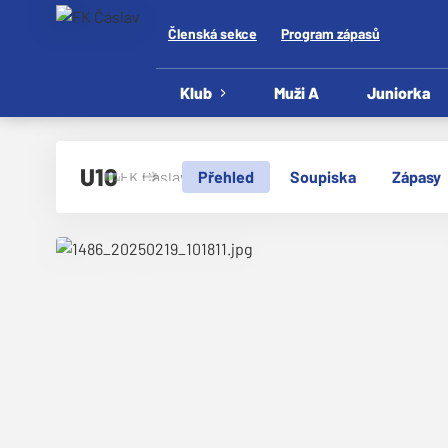
Členská sekce
Program zápasů
Klub
Muži A
Juniorka
U10
Přehled
Soupiska
Zápasy