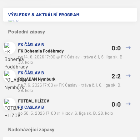
VÝSLEDKY & AKTUÁLNÍ PROGRAM
Poslední zápasy
FK ČÁSLAV B
0:0
FK Bohemia Poděbrady
ne 14. 6. 2026 17:00
@
FK Čáslav - tráva č.1
,
6. liga sk. B,
30. kolo
FK ČÁSLAV B
2:2
POLABAN Nymburk
ne 7. 6. 2026 17:00
@
FK Čáslav - tráva č.1
,
6. liga sk. B,
29. kolo
FOTBAL HLÍZOV
0:0
FK ČÁSLAV B
so 30. 5. 2026 17:00
@
Hlízov
,
6. liga sk. B, 28. kolo
Nadcházející zápasy