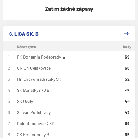
Zatím žádné zápasy
6. LIGA SK. B
Název týmu
Body
1
FK Bohemia Poděbrady ▲
69
2
UNION Čelákovice
66
3
Mnichovohradišťský SK
52
4
SK Benátky n/J B
47
5
SK Úvaly
44
6
Slovan Poděbrady
43
7
Dolnobousovský SK
39
8
SK Kosmonosy B
35