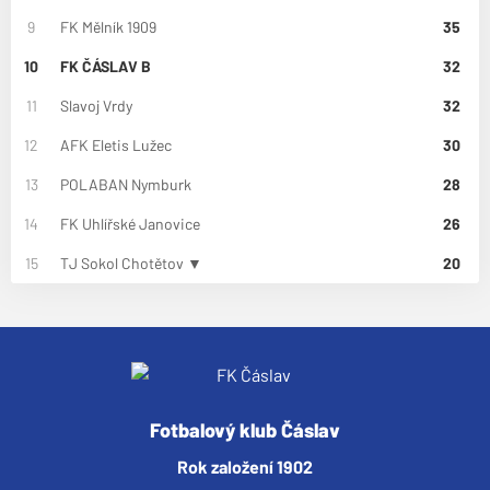
9
FK Mělník 1909
35
10
FK ČÁSLAV B
32
11
Slavoj Vrdy
32
12
AFK Eletis Lužec
30
13
POLABAN Nymburk
28
14
FK Uhlířské Janovice
26
15
TJ Sokol Chotětov ▼
20
Fotbalový klub Čáslav
Rok založení 1902