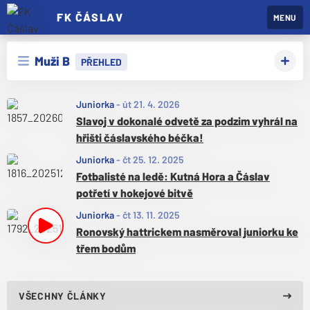
FK ČÁSLAV
MENU
Muži B
PŘEHLED
Juniorka
-
út 21. 4. 2026
Slavoj v dokonalé odvetě za podzim vyhrál na
hřišti čáslavského béčka!
Juniorka
-
čt 25. 12. 2025
Fotbalisté na ledě: Kutná Hora a Čáslav
potřetí v hokejové bitvě
Juniorka
-
čt 13. 11. 2025
Ronovský hattrickem nasměroval juniorku ke
třem bodům
VŠECHNY ČLÁNKY