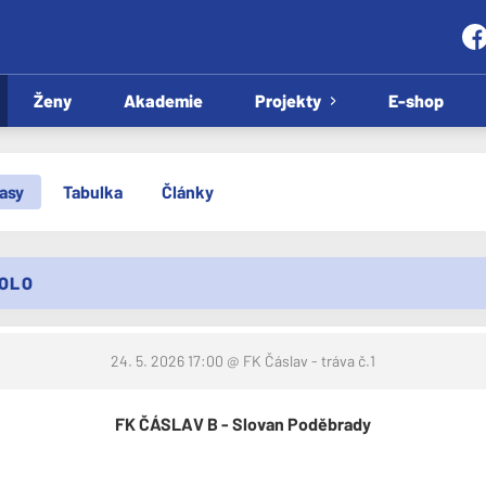
Ženy
Akademie
Projekty
E-shop
asy
Tabulka
Články
KOLO
24. 5. 2026 17:00
@ FK Čáslav - tráva č.1
FK ČÁSLAV B - Slovan Poděbrady