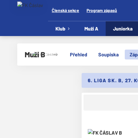
Členská sekce
Program zápasů
Klub
Muži A
Juniorka
Muži B
Přehled
Soupiska
Záp
6. LIGA SK. B, 27. 