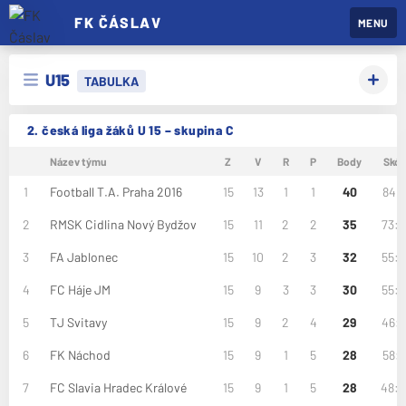
FK ČÁSLAV
MENU
U15
TABULKA
2. česká liga žáků U 15 – skupina C
Název týmu
Z
V
R
P
Body
Skór
1
Football T.A. Praha 2016
15
13
1
1
40
84:1
2
RMSK Cidlina Nový Bydžov
15
11
2
2
35
73:
3
FA Jablonec
15
10
2
3
32
55:
4
FC Háje JM
15
9
3
3
30
55:
5
TJ Svitavy
15
9
2
4
29
46:
6
FK Náchod
15
9
1
5
28
58:3
7
FC Slavia Hradec Králové
15
9
1
5
28
48: