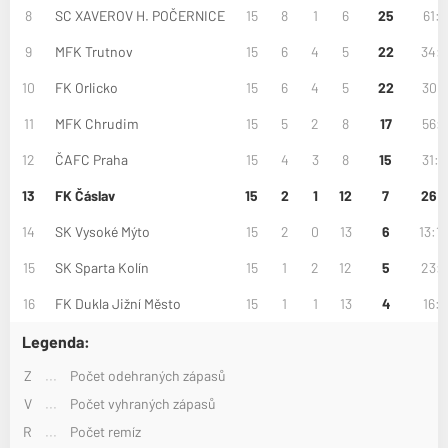
8
SC XAVEROV H. POČERNICE
15
8
1
6
25
61:3
9
MFK Trutnov
15
6
4
5
22
34:
10
FK Orlicko
15
6
4
5
22
30:4
11
MFK Chrudim
15
5
2
8
17
56:3
12
ČAFC Praha
15
4
3
8
15
31:5
13
FK Čáslav
15
2
1
12
7
26:
14
SK Vysoké Mýto
15
2
0
13
6
13:1
15
SK Sparta Kolín
15
1
2
12
5
23:
16
FK Dukla Jižní Město
15
1
1
13
4
16:7
Legenda:
Z
...
Počet odehraných zápasů
V
...
Počet vyhraných zápasů
R
...
Počet remíz