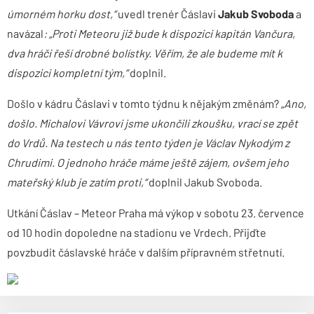
úmorném horku dost,“
uvedl trenér Čáslavi
Jakub Svoboda
a
navázal
: „Proti Meteoru již bude k dispozici kapitán Vančura,
dva hráči řeší drobné bolístky. Věřím, že ale budeme mít k
dispozici kompletní tým,“
doplnil.
Došlo v kádru Čáslavi v tomto týdnu k nějakým změnám? „
Ano,
došlo. Michalovi Vávrovi jsme ukončili zkoušku, vrací se zpět
do Vrdů. Na testech u nás tento týden je Václav Nykodým z
Chrudimi. O jednoho hráče máme ještě zájem, ovšem jeho
mateřský klub je zatím proti,“
doplnil Jakub Svoboda.
Utkání Čáslav – Meteor Praha má výkop v sobotu 23. července
od 10 hodin dopoledne na stadionu ve Vrdech. Přijďte
povzbudit čáslavské hráče v dalším přípravném střetnutí.