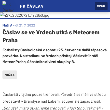
FK ČÁSLAV
MENU
Muži A
-
čt 21. 7. 2022
Čáslav se ve Vrdech utká s Meteorem
Praha
Fotbalisty Čáslavi čeká v sobotu 23. července další zápasová
prověrka. Na stadionu ve Vrdech přivítají čáslavští hráči
Meteor Praha, účastníka divizní skupiny B.
MUŽI A
Čáslavští v týdnu pouze trénovali. Původně se měli ve středu
představit v Brandýse nad Labem, soupeř ale zápas zrušil.
„Bohužel, místo utkání jsme trénovali. Kluci toho i tak měli v