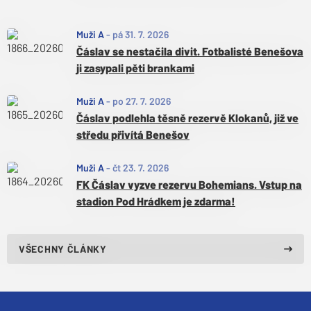
Muži A
-
pá 31. 7. 2026
Čáslav se nestačila divit. Fotbalisté Benešova
ji zasypali pěti brankami
Muži A
-
po 27. 7. 2026
Čáslav podlehla těsně rezervě Klokanů, již ve
středu přivítá Benešov
Muži A
-
čt 23. 7. 2026
FK Čáslav vyzve rezervu Bohemians. Vstup na
stadion Pod Hrádkem je zdarma!
VŠECHNY ČLÁNKY