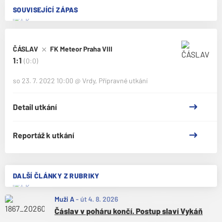
SOUVISEJÍCÍ ZÁPAS
ČÁSLAV
FK Meteor Praha VIII
1:1
(0:0)
so 23. 7. 2022 10:00
@
Vrdy
,
Přípravné utkání
Detail utkání
Reportáž k utkání
DALŠÍ ČLÁNKY Z RUBRIKY
Muži A
-
út 4. 8. 2026
Čáslav v poháru končí. Postup slaví Vykáň