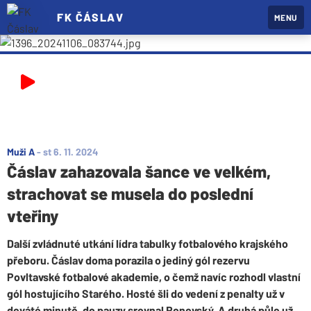
FK ČÁSLAV
MENU
Muži A
-
st 6. 11. 2024
Čáslav zahazovala šance ve velkém,
strachovat se musela do poslední
vteřiny
Další zvládnuté utkání lídra tabulky fotbalového krajského
přeboru. Čáslav doma porazila o jediný gól rezervu
Povltavské fotbalové akademie, o čemž navíc rozhodl vlastní
gól hostujícího Starého. Hosté šli do vedení z penalty už v
deváté minutě, do pauzy srovnal Ronovský. A druhá půle už