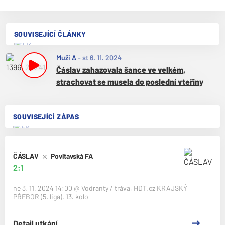
SOUVISEJÍCÍ ČLÁNKY
Muži A
-
st 6. 11. 2024
Čáslav zahazovala šance ve velkém,
strachovat se musela do poslední vteřiny
SOUVISEJÍCÍ ZÁPAS
ČÁSLAV
Povltavská FA
2:1
ne 3. 11. 2024 14:00
@
Vodranty / tráva
,
HDT.cz KRAJSKÝ
PŘEBOR (5. liga), 13. kolo
Detail utkání