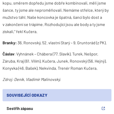
kopu, směrem dopředu jsme dobře kombinovali, měli jsme
šance, ty jsme ale neproměňovali. Nemáme střelce, který by
mužstvo táhl. Naše koncovka je špatná, šancí bylo dost a
v zakončení se trápíme. Rozhodující jsou ale body a ty jsme
získali,“ řekl Kučera.
Branky:
36. Ronovský, 52. vlastní Starý – 9. Gruntorád (z PK).
Čáslav
: Vyhnánek – Chábera (77. Slavík), Turek, Nešpor,
Záruba, Kraj (61. Vilím), Kučera, Junek, Ronovský (56. Hejný),
Konyvka (46. Bašek), Nekvinda. Trenér Roman Kučera.
Zdroj: Deník, Vladimír Malinovský.
SOUVISEJÍCÍ ODKAZY
Sestřih zápasu