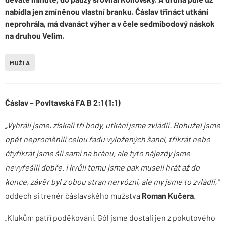
nabídla jen zmíněnou vlastní branku. Čáslav třináct utkání
neprohrála, má dvanáct výher a v čele sedmibodový náskok
na druhou Velim.
MUŽI A
Čáslav – Povltavská FA B 2:1 (1:1)
„Vyhráli jsme, získali tři body, utkání jsme zvládli. Bohužel jsme
opět neproměnili celou řadu vyložených šancí, třikrát nebo
čtyřikrát jsme šli sami na bránu, ale tyto nájezdy jsme
nevyřešili dobře. I kvůli tomu jsme pak museli hrát až do
konce, závěr byl z obou stran nervózní, ale my jsme to zvládli,“
oddech si trenér čáslavského mužstva
Roman Kučera
.
„Klukům patří poděkování. Gól jsme dostali jen z pokutového