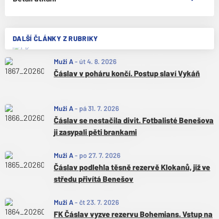
DALŠÍ ČLÁNKY Z RUBRIKY
Muži A
-
út 4. 8. 2026
Čáslav v poháru končí. Postup slaví Vykáň
Muži A
-
pá 31. 7. 2026
Čáslav se nestačila divit. Fotbalisté Benešova
ji zasypali pěti brankami
Muži A
-
po 27. 7. 2026
Čáslav podlehla těsně rezervě Klokanů, již ve
středu přivítá Benešov
Muži A
-
čt 23. 7. 2026
FK Čáslav vyzve rezervu Bohemians. Vstup na