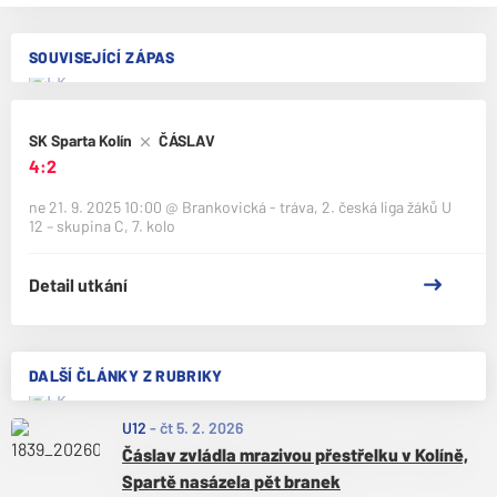
SOUVISEJÍCÍ ZÁPAS
SK Sparta Kolín
ČÁSLAV
4:2
ne 21. 9. 2025 10:00
@
Brankovická - tráva
,
2. česká liga žáků U
12 – skupina C, 7. kolo
Detail utkání
DALŠÍ ČLÁNKY Z RUBRIKY
U12
-
čt 5. 2. 2026
Čáslav zvládla mrazivou přestřelku v Kolíně,
Spartě nasázela pět branek