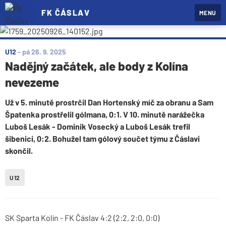
FK ČÁSLAV
MENU
U12
-
pá 26. 9. 2025
Nadějný začátek, ale body z Kolína
nevezeme
Už v 5. minutě prostrčil Dan Hortenský míč za obranu a Sam
Špatenka prostřelil gólmana, 0:1. V 10. minutě narážečka
Luboš Lesák - Dominik Vosecký a Luboš Lesák trefil
šibenici, 0:2. Bohužel tam gólový součet týmu z Čáslavi
skončil.
U12
SK Sparta Kolín - FK Čáslav 4:2 (2:2, 2:0, 0:0)