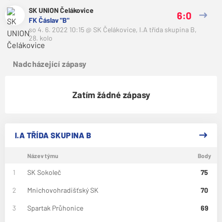
SK UNION Čelákovice
6:0
FK Čáslav "B"
so 4. 6. 2022 10:15
@
SK Čelákovice
,
I.A třída skupina B,
28. kolo
Nadcházející zápasy
Zatím žádné zápasy
I.A TŘÍDA SKUPINA B
Název týmu
Body
1
SK Sokoleč
75
2
Mnichovohradišťský SK
70
3
Spartak Průhonice
69