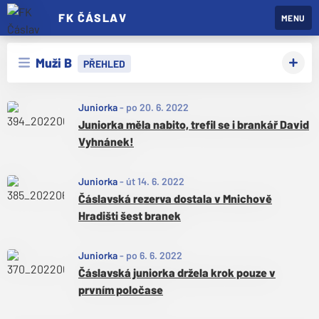
FK ČÁSLAV
MENU
Muži B
PŘEHLED
Juniorka
-
po 20. 6. 2022
Juniorka měla nabito, trefil se i brankář David
Vyhnánek!
Juniorka
-
út 14. 6. 2022
Čáslavská rezerva dostala v Mnichově
Hradišti šest branek
Juniorka
-
po 6. 6. 2022
Čáslavská juniorka držela krok pouze v
prvním poločase