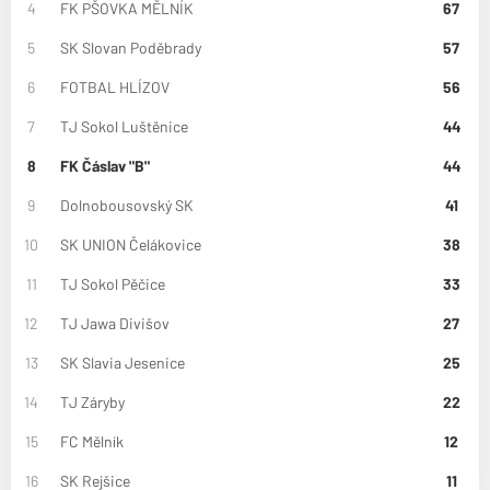
4
FK PŠOVKA MĚLNÍK
67
5
SK Slovan Poděbrady
57
6
FOTBAL HLÍZOV
56
7
TJ Sokol Luštěnice
44
8
FK Čáslav "B"
44
9
Dolnobousovský SK
41
10
SK UNION Čelákovice
38
11
TJ Sokol Pěčice
33
12
TJ Jawa Divišov
27
13
SK Slavia Jesenice
25
14
TJ Záryby
22
15
FC Mělník
12
16
SK Rejšice
11