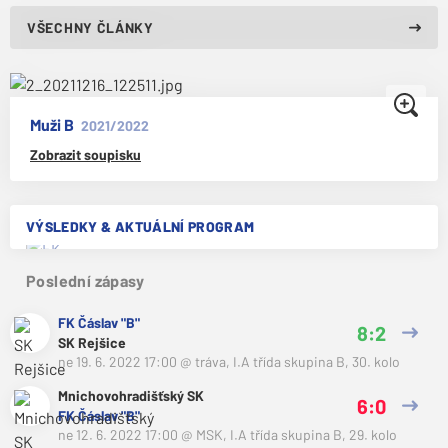
VŠECHNY ČLÁNKY
Muži B
2021/2022
Zobrazit soupisku
VÝSLEDKY & AKTUÁLNÍ PROGRAM
Poslední zápasy
FK Čáslav "B"
8:2
SK Rejšice
ne 19. 6. 2022 17:00
@
tráva
,
I.A třída skupina B, 30. kolo
Mnichovohradišťský SK
6:0
FK Čáslav "B"
ne 12. 6. 2022 17:00
@
MSK
,
I.A třída skupina B, 29. kolo