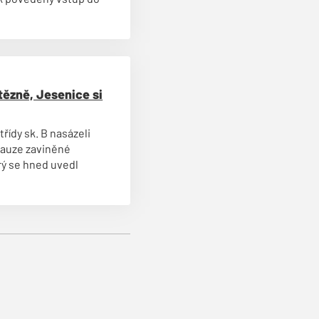
tězně, Jesenice si
třídy sk. B nasázeli
pauze zaviněné
erý se hned uvedl