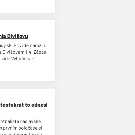
hla Divišovu
dy sk. B tvrdě narazili.
s Divišovem 1:4. Zápas
avida Vyhnánka z
 tentokrát to odnesl
i fotbalisté čáslavské
m prvním poločase si
 tak povedený vstup do