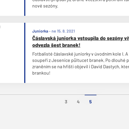
nové sezóny.
Juniorka
-
ne 15. 8. 2021
Čáslavská juniorka vstoupila do sezóny ví
odvezla šest branek!
Fotbalisté čáslavské juniorky v úvodním kole I. A 
soupeři z Jesenice půltucet branek. Po dlouhé 
zraněním se na hřišti objevil i David Dastych, kt
brankou!
3
4
5