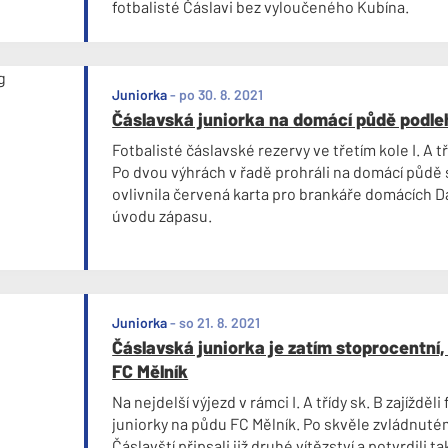
fotbalisté Čáslavi bez vyloučeného Kubína.
Juniorka
-
po 30. 8. 2021
Čáslavská juniorka na domácí půdě podle
Fotbalisté čáslavské rezervy ve třetím kole I. A tří
Po dvou výhrách v řadě prohráli na domácí půdě 
ovlivnila červená karta pro brankáře domácích D
úvodu zápasu.
Juniorka
-
so 21. 8. 2021
Čáslavská juniorka je zatím stoprocentní,
FC Mělník
Na nejdelší výjezd v rámci I. A třídy sk. B zajížděl
juniorky na půdu FC Mělník. Po skvěle zvládnuté
Čáslavští připsali již druhé vítězství a potvrdili