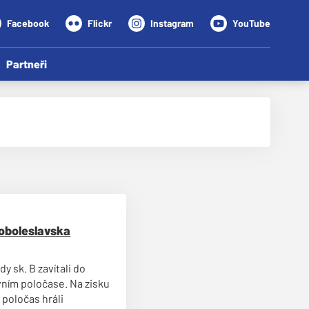
Facebook
Flickr
Instagram
YouTube
Partneři
doboleslavska
dy sk. B zavítali do
rvním poločase. Na zisku
 poločas hráli