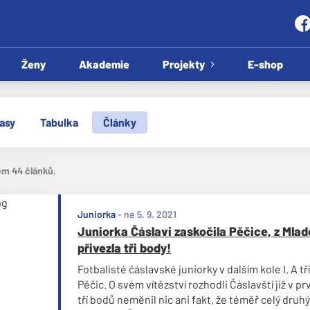
Ženy
Akademie
Projekty
E-shop
asy
Tabulka
Články
em 44 článků.
Juniorka
-
ne 5. 9. 2021
Juniorka Čáslavi zaskočila Pěčice, z Mla
přivezla tři body!
Fotbalisté čáslavské juniorky v dalším kole I. A tří
Pěčic. O svém vítězství rozhodli Čáslavští již v p
tří bodů neměnil nic ani fakt, že téměř celý druhý