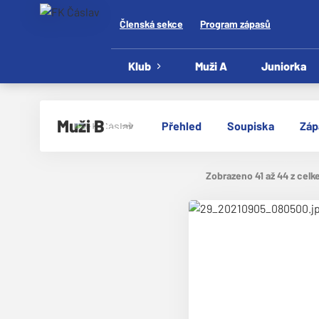
Členská sekce
Program zápasů
Klub
Muži A
Juniorka
Muži B
Přehled
Soupiska
Záp
Zobrazeno 41 až 44 z celk