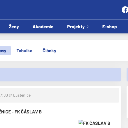
Ženy
Akademie
Projekty
E-shop
asy
Tabulka
Články
17:00
@ Luštěnice
NICE - FK ČÁSLAV B