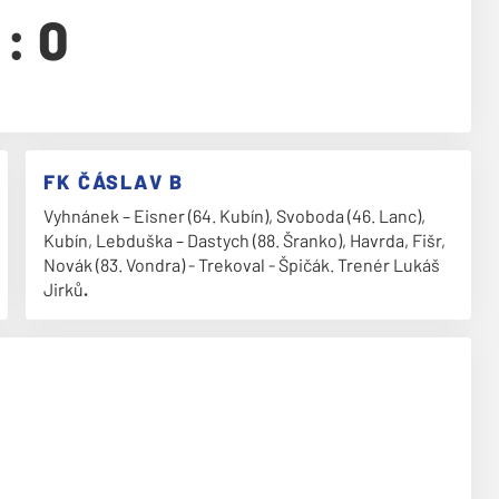
 : 0
FK ČÁSLAV B
Vyhnánek – Eisner (64. Kubín), Svoboda (46. Lanc),
Kubín, Lebduška – Dastych (88. Šranko), Havrda, Fišr,
Novák (83. Vondra) - Trekoval - Špičák. Trenér Lukáš
Jirků
.