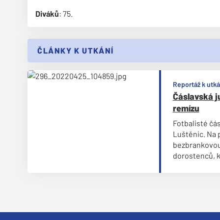
Diváků
: 75.
ČLÁNKY K UTKÁNÍ
Reportáž k utká
Čáslavská j
remízu
Fotbalisté čásl
Luštěnic. Na 
bezbrankovou 
dorostenců, k
zápasu trefil