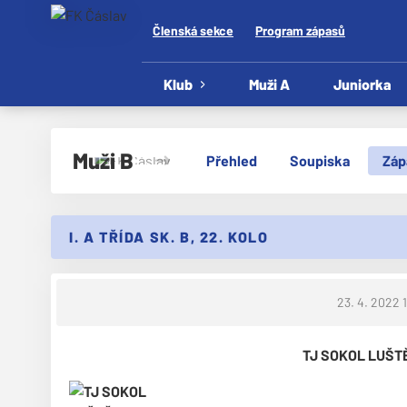
Členská sekce
Program zápasů
Klub
Muži A
Juniorka
Muži B
Přehled
Soupiska
Záp
I. A TŘÍDA SK. B, 22. KOLO
23. 4. 2022 
TJ SOKOL LUŠTĚ