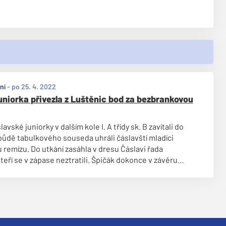
ní
-
po 25. 4. 2022
uniorka přivezla z Luštěnic bod za bezbrankovou
avské juniorky v dalším kole I. A třídy sk. B zavítali do
půdě tabulkového souseda uhráli čáslavští mladíci
remízu. Do utkání zasáhla v dresu Čáslavi řada
teří se v zápase neztratili. Špičák dokonce v závěru
 břevno branky domácích!