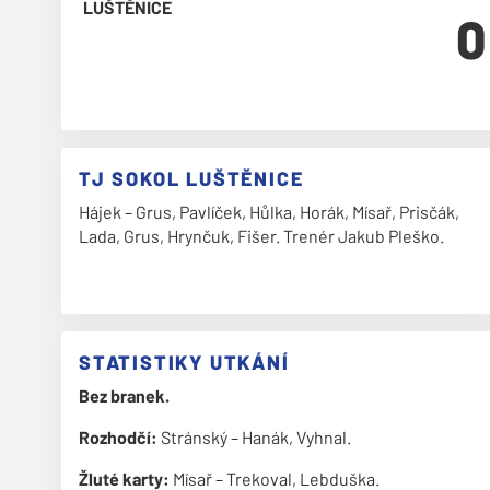
0
TJ SOKOL LUŠTĚNICE
Hájek – Grus, Pavlíček, Hůlka, Horák, Mísař, Prisčák,
Lada, Grus, Hrynčuk, Fišer. Trenér Jakub Pleško.
STATISTIKY UTKÁNÍ
Bez branek.
Rozhodčí:
Stránský – Hanák, Vyhnal.
Žluté karty:
Mísař – Trekoval, Lebduška.