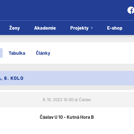
Ženy
Akademie
Projekty
E-shop
Tabulka
Články
, 6. KOLO
8. 10. 2022 10:00
@ Čáslav
Čáslav U 10 - Kutná Hora B