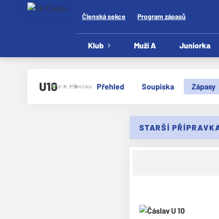
Členská sekce
Program zápasů
Klub
Muži A
Juniorka
U10
Přehled
Soupiska
Zápasy
STARŠÍ PŘÍPRAVKA