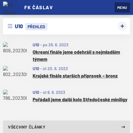
FK ČÁSLAV
MENU
U10
PŘEHLED
U10
-
po 26. 6. 2023
Okresní finále jsme odehráli s nejmladším
týmem
U10
-
út 20. 6. 2023
Krajské finále starších přípravek – bronz
U10
-
út 6. 6. 2023
Pořádali jsme další kolo Středočeské miniligy
VŠECHNY ČLÁNKY