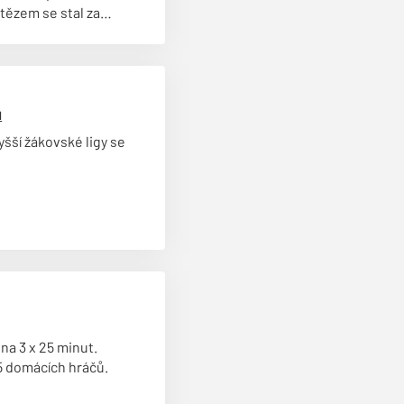
tězem se stal za
iorky Vratislav Junek.
u
yšší žákovské ligy se
.
 na 3 x 25 minut.
5 domácích hráčů.