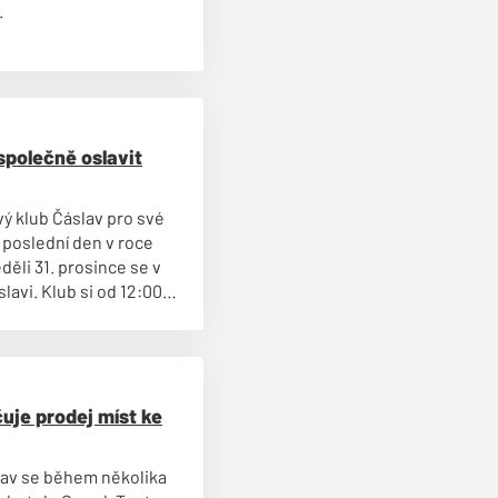
.
společně oslavit
ý klub Čáslav pro své
a poslední den v roce
děli 31. prosince se v
avi. Klub si od 12:00
ního stadionu. Vstup na
a kamarády zcela
uje prodej míst ke
lav se během několika