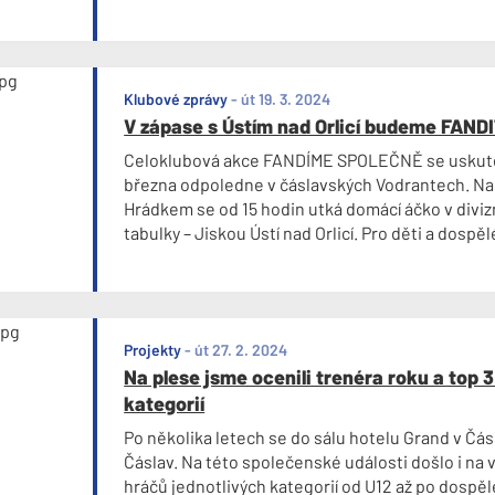
Klubové zprávy
-
út 19. 3. 2024
V zápase s Ústím nad Orlicí budeme FAN
Celoklubová akce FANDÍME SPOLEČNĚ se uskuteč
března odpoledne v čáslavských Vodrantech. Na
Hrádkem se od 15 hodin utká domácí áčko v diviz
tabulky – Jiskou Ústí nad Orlicí. Pro děti a dospěl
fotbalového klubu připraven bohatý doprovodn
Projekty
-
út 27. 2. 2024
Na plese jsme ocenili trenéra roku a top 
kategorií
Po několika letech se do sálu hotelu Grand v Čásl
Čáslav. Na této společenské události došlo i na 
hráčů jednotlivých kategorií od U12 až po dospě