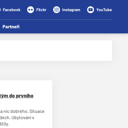
Facebook
Flickr
Instagram
YouTube
Partneři
tým do prvního
la nic dobrého. Situace
dech. Ubytování v
čily.