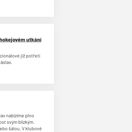
 hokejovém utkání
cionálové již potřetí
Čáslav.
lav nabízíme plno
ost svým blízkým.
ebo šálou. V klubové