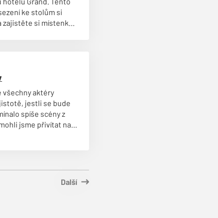
u hotelu Grand. Tento
ezení ke stolům si
a zajistěte si místenku
ní kancelář FK Čáslav
v
e všechny aktéry
stotě, jestli se bude
mínalo spíše scény z
mohli jsme přivítat na
ktoria Žižkov hraje
když ve 14-ti zápasech
ohrami. Konto soupeřů
Další