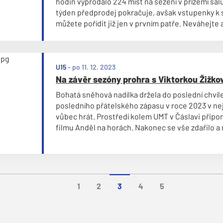
hodin vyprodalo 224 míst na sezení v přízemí sál
týden předprodej pokračuje, avšak vstupenky k s
můžete pořídit již jen v prvním patře. Neváhejte 
na ples FK Čáslav včas! Tento týden bude prodej
otevřena každý den v odpoledních hodinách!
U15
-
po 11. 12. 2023
Na závěr sezóny prohra s Viktorkou Žižko
Bohatá sněhová nadílka držela do poslední chvíl
posledního přátelského zápasu v roce 2023 v neji
vůbec hrát. Prostředí kolem UMT v Čáslavi připo
filmu Anděl na horách. Nakonec se vše zdařilo a 
domácí půdě soupeře zvučného jména z Prahy. Vi
stejně jako my ČDŽ. Ve skupině B je na 5. místě, 
přišla o body pouze jednou remízou a dvěma pr
zatížila úctyhodnými 67 brankami.
1
2
3
4
5