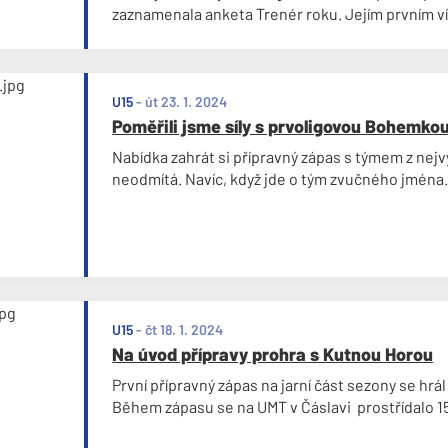
zaznamenala anketa Trenér roku. Jejím prvním ví
bouřlivého potlesku publika trenér čáslavské jun
U15
-
út 23. 1. 2024
Poměřili jsme síly s prvoligovou Bohemko
Nabídka zahrát si přípravný zápas s týmem z nejv
neodmítá. Navíc, když jde o tým zvučného jména
U15
-
čt 18. 1. 2024
Na úvod přípravy prohra s Kutnou Horou
První přípravný zápas na jarní část sezony se hrál
Během zápasu se na UMT v Čáslavi prostřídalo 1