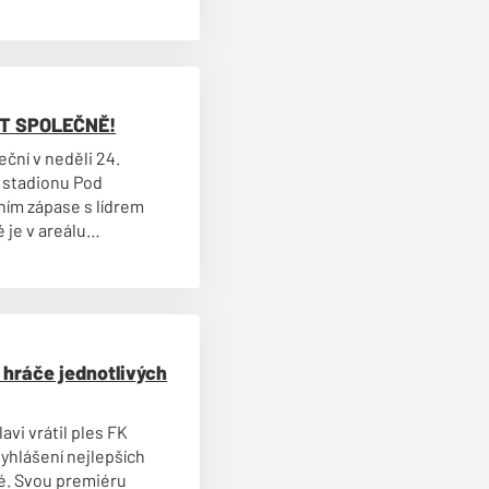
DIT SPOLEČNĚ!
ní v neděli 24.
 stadionu Pod
ním zápase s lídrem
é je v areálu
ý program!
3 hráče jednotlivých
avi vrátil ples FK
vyhlášení nejlepších
lé. Svou premiéru