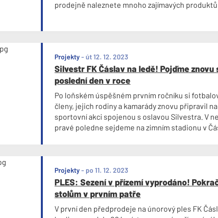
prodejně naleznete mnoho zajímavých produktů
Projekty
-
út 12. 12. 2023
Silvestr FK Čáslav na ledě! Pojďme znovu 
poslední den v roce
Po loňském úspěšném prvním ročníku si fotbalov
členy, jejich rodiny a kamarády znovu připravil n
sportovní akci spojenou s oslavou Silvestra. V ne
pravé poledne sejdeme na zimním stadionu v Čásl
hod. do 13:15 hodin pronajal ledovou plochu zim
bruslení bude pro členy FK Čáslav, jejich rodiny 
zdarma!
Projekty
-
po 11. 12. 2023
PLES: Sezení v přízemí vyprodáno! Pokrač
stolům v prvním patře
V první den předprodeje na únorový ples FK Čás