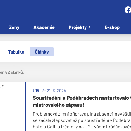
Ženy
Akademie
Projekty
E-shop
Tabulka
Články
em 52 článků.
U15
-
čt 21. 3. 2024
Soustředění v Poděbradech nastartovalo 
mistrovského zápasu!
Problémová zimní příprava plná absencí, nevěšti
se začala zlepšovat až po soustředění v Poděbra
hotelu Golfi a tréninky na UMT všem hráčům svěd