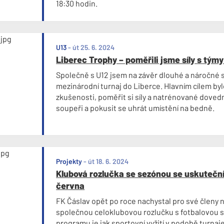
18:30 hodin.
U13
-
út 25. 6. 2024
Liberec Trophy – poměřili jsme síly s tým
Společně s U12 jsem na závěr dlouhé a náročné s
mezinárodní turnaj do Liberce. Hlavním cílem by
zkušenosti, poměřit si síly a natrénované doved
soupeři a pokusit se uhrát umístění na bedně.
Projekty
-
út 18. 6. 2024
Klubová rozlučka se sezónou se uskuteční
června
FK Čáslav opět po roce nachystal pro své členy 
společnou celoklubovou rozlučku s fotbalovou 
programu je jak sportovní vyžití v podobě turnaje