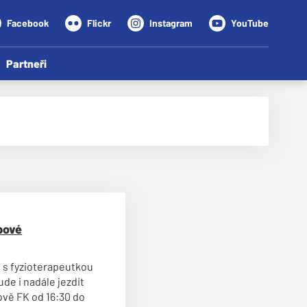
Facebook
Flickr
Instagram
YouTube
Partneři
bové
i s fyzioterapeutkou
de i nadále jezdit
ově FK od 16:30 do