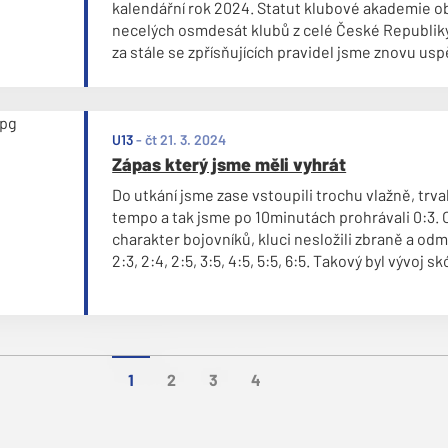
kalendářní rok 2024. Statut klubové akademie o
necelých osmdesát klubů z celé České Republiky
za stále se zpřísňujících pravidel jsme znovu uspěl
Klubové akademie pátého stupně.
U13
-
čt 21. 3. 2024
Zápas který jsme měli vyhrát
Do utkání jsme zase vstoupili trochu vlažně, trval
tempo a tak jsme po 10minutách prohrávali 0:3. 
charakter bojovníků, kluci nesložili zbraně a odmě
2:3, 2:4, 2:5, 3:5, 4:5, 5:5, 6:5. Takový byl vývoj
třetiny.
1
2
3
4