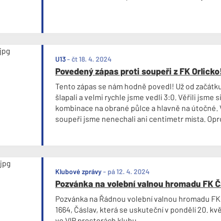
U13
-
čt 18. 4. 2024
Povedený zápas proti soupeři z FK Orlicko
Tento zápas se nám hodně povedl! Už od začátku 
šlapali a velmi rychle jsme vedli 3:0. Věřili jsme s
kombinace na obrané půlce a hlavně na útočné. 
soupeři jsme nenechali ani centimetr místa. Opr
zápasům jsme byli i dobří v osobních obraných so
jsme spoustu míčů!
Klubové zprávy
-
pá 12. 4. 2024
Pozvánka na volební valnou hromadu FK Čá
Pozvánka na Řádnou volební valnou hromadu FK Čá
1664, Čáslav, která se uskuteční v pondělí 20. k
ve VIP prostorách klubu.