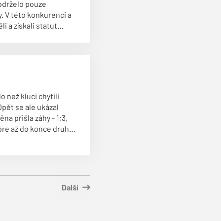
bdrželo pouze
. V této konkurenci a
i a získali statut
o než kluci chytili
Opět se ale ukázal
na přišla záhy - 1:3,
 skóre až do konce druhé
Další