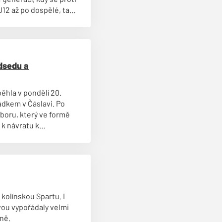
U12 až po dospělé, tak
a Tomáše Polmana,
učástí akce je i turnaj
slavi proti celku Ajaxu
dsedu a
ěhla v pondělí 20.
ádkem v Čáslavi. Po
boru, který ve formě
 k návratu k
 kolínskou Spartu. I
vou vypořádaly velmi
rně.