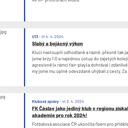
U13
-
čt 4. 4. 2024
Slabý a bojácný výkon
Kluci nastoupili odhodlaně a rázně, přesně tak ja
jsme brzy 1:0 a najednou ústup do zajetých kolejí
agresivně (v rámci fair-play) a dohrával i zdánliv
my jsme mu úplně odevzdaně uhýbali z cesty. Za
neviděl, že by kluci po inkasovém góly svěsili hla
respektive báli se útočit - na míč, na soupeře, n
Klubové zprávy
-
st 3. 4. 2024
FK Čáslav jako jediný klub v regionu získa
akademie pro rok 2024!
Fotbalová asociace ČR ukončila řízení pro přiděl