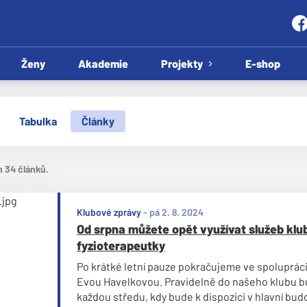
Ženy
Akademie
Projekty
E-shop
Tabulka
Články
m 34 článků.
Klubové zprávy
-
pá 2. 8. 2024
Od srpna můžete opět využívat služeb klu
fyzioterapeutky
Po krátké letní pauze pokračujeme ve spoluprác
Evou Havelkovou. Pravidelně do našeho klubu bu
každou středu, kdy bude k dispozici v hlavní bud