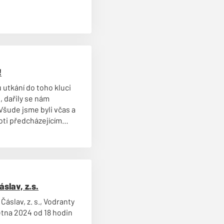
!
utkání do toho kluci
i, dařily se nám
Všude jsme byli včas a
oti předcházejícím
ubojích a získávali
slav, z.s.
slav, z. s., Vodranty
větna 2024 od 18 hodin