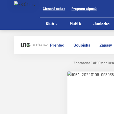
Členská sekce
Program zápasů
Klub
Muži A
Juniorka
U13
Přehled
Soupiska
Zápasy
Zobrazeno 1 až 10 z celke