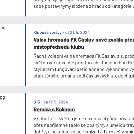
sobě postaví týmy složené z hráčů od kategorie 
kulturní zábava v podání čáslavského hudebník
který zpříjemní večerní společenské posezení. So
starší přípravky a odpolední zápas staré gardy Čá
Bezměrov.
Klubové zprávy
-
út 21. 5. 2024
Valná hromada FK Čáslav nově zvolila pře
místopředsedu klubu
Řádná volební valná hromada FK Čáslav, z.s. prob
května večer ve VIP prostorách stadionu Pod Hr
čtyřletém fungování pětičlenného výkonného vý
statutárního orgánu vedl čáslavský klub, dochází
původnímu schématu.
U13
-
pá 17. 5. 2024
Remíza s Kolínem
V sobotu 11. května jsme na domácí půdě přivítali
přes nepříjemné teplo se oba týmy s umělou trá
dobře, a nakonec se po remíze 12:12 rozešly smí