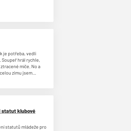
k je potřeba, vedli
. Soupeř hrál rychle,
ě ztracené míče. No a
 celou zimu jsem
vu a přestali se snažit
a branku.
l statut klubové
ení statutů mládeže pro