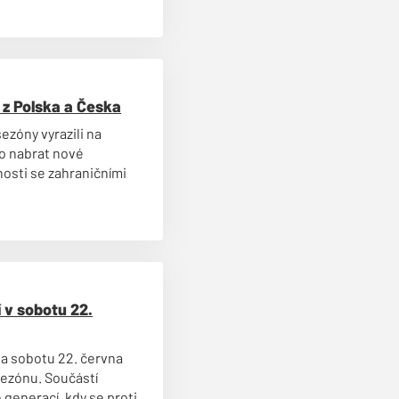
y z Polska a Česka
ezóny vyrazili na
lo nabrat nové
nosti se zahraničními
 v sobotu 22.
na sobotu 22. června
sezónu. Součástí
 generací, kdy se proti